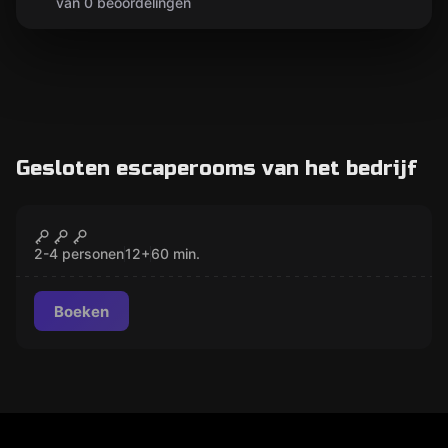
van 0 beoordelingen
Gesloten escaperooms van het bedrijf
Escape room
Kubus
GESLOTEN
2-4 personen
12
+
60
min.
Boeken