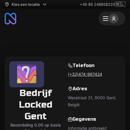
🇳🇱
Kies een locatie
+49 89 248858220
Telefoon
(+32)474-967424
Adres
Bedrijf
Wasstraat 31, 9000 Gent,
Locked
België
Gent
Gegevens
Beoordeling 0.00 op basis
Informatie ontbreekt