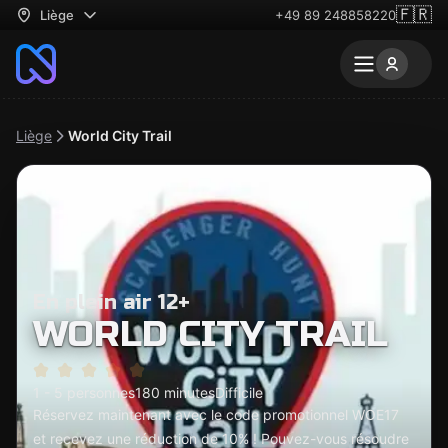
🇫🇷
Liège
+49 89 248858220
Liège
World City Trail
En plein air 12+
WORLD CITY TRAIL
1 - 5 personnes
180 minutes
Difficile
Réservez maintenant avec le code promotionnel WOE17
et recevez une réduction de 10% ! Pouvez-vous résoudre