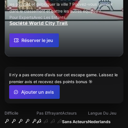
les puzzles et débloquer la ville ? Pouvez-vous grimper
dans le classement et battre les autres équipes ?
Pour Experts
Avec Les Enfants
Société World City Trail
Réserver le jeu
Il n’y a pas encore d’avis sur cet escape game. Laissez le
premier avis et recevez des points bonus 🎯
Ajouter un avis
Difficile
Pas Effrayant
Acteurs
Langue Du Jeu
Sans Acteurs
Nederlands