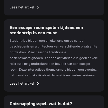
geweldige activiteit kan zijn voor vrienden, familie of
Lees het artikel
teamgenoten.
Een escape room spelen tijdens een
stedentrip is een must
Stedentrips bieden een unieke kans om de cultuur,
geschiedenis en architectuur van verschillende plaatsen te
ontdekken. Maar naast de traditionele
bezienswaardigheden is er één activiteit die in geen enkele
reisroute mag ontbreken: een bezoek aan een escape
room. Deze interactieve themakamers bieden een avontuur
dat zowel vermakelijk als uitdagend is en bieden reizigers
een unieke ervaring in de stad.
Lees het artikel
Ontsnappingsspel, wat is dat?