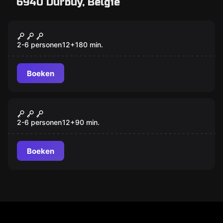
6940 Durbuy, België
Buiten
L'Alchimiste
2-6 personen
12
+
180
min.
Boeken
Buiten
Sauvons le Marsupilami
2-6 personen
12
+
90
min.
Boeken