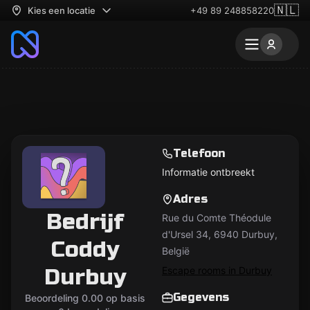
🇳🇱
Kies een locatie
+49 89 248858220
Telefoon
Informatie ontbreekt
Adres
Bedrijf
Rue du Comte Théodule
d'Ursel 34, 6940 Durbuy,
Coddy
België
Durbuy
Escape rooms in Durbuy
Gegevens
Beoordeling 0.00 op basis