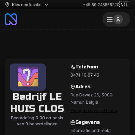
🇳🇱
Kies een locatie
+49 89 248858220
Telefoon
0471 10 67 49
Adres
Bedrijf LE
Rue Dewez 26, 5000
Namur, België
HUIS CLOS
Escape rooms in Namur
Beoordeling 0.00 op basis
Gegevens
van 0 beoordelingen
Informatie ontbreekt