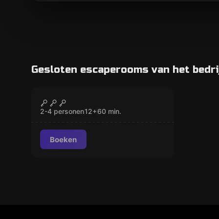
Gesloten escaperooms van het bedri
Escape room
Kubus
GESLOTEN
2-4 personen
12
+
60
min.
Boeken