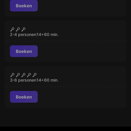
Boeken
Escape room
The Maffia Room
GESLOTEN
2-4 personen
14
+
60
min.
Boeken
Escape room
Apocalypse
GESLOTEN
3-6 personen
14
+
60
min.
Boeken