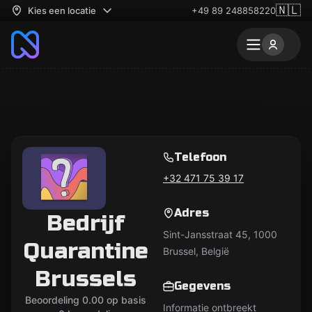
🇳🇱
Kies een locatie
+49 89 248858220
Telefoon
+32 471 75 39 17
Adres
Bedrijf
Sint-Jansstraat 45, 1000
Quarantine
Brussel, België
Brussels
Gegevens
Beoordeling 0.00 op basis
Informatie ontbreekt