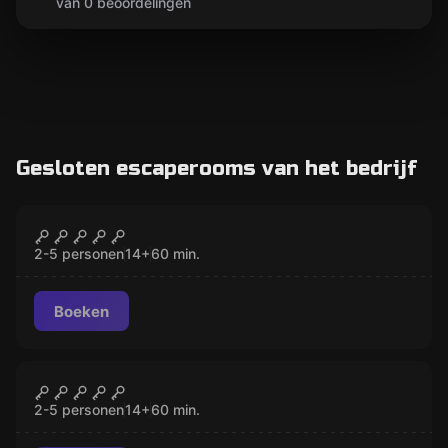
van 0 beoordelingen
Gesloten escaperooms van het bedrijf
Escape room
Four elements
GESLOTEN
2-5 personen
14
+
60
min.
Boeken
Escape room
Loft
GESLOTEN
2-5 personen
14
+
60
min.