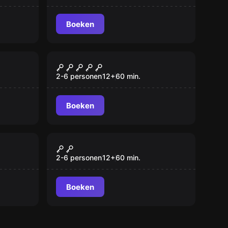
Boeken
VR
Cyberpunk VR
2-6 personen
12
+
60
min.
Boeken
VR
Mission Sigma VR
2-6 personen
12
+
60
min.
Boeken