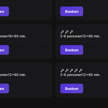
en
Boeken
VR
tum VR
Signal Lost VR
sonen
16
+
60
min.
2-6 personen
12
+
60
min.
en
Boeken
VR
val VR
The Prison VR
sonen
12
+
60
min.
2-6 personen
12
+
60
min.
en
Boeken