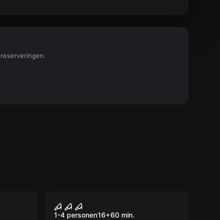
 reserveringen.
VR
House of Fear: Cursed
Souls VR
1-4 personen
16
+
60
min.