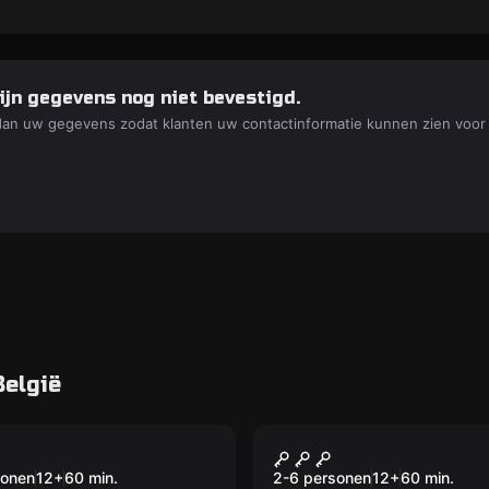
ijn gegevens nog niet bevestigd.
dan uw gegevens zodat klanten uw contactinformatie kunnen zien voor
België
VR
tmas VR
Jungle Quest VR
sonen
12
+
60
min.
2-6 personen
12
+
60
min.