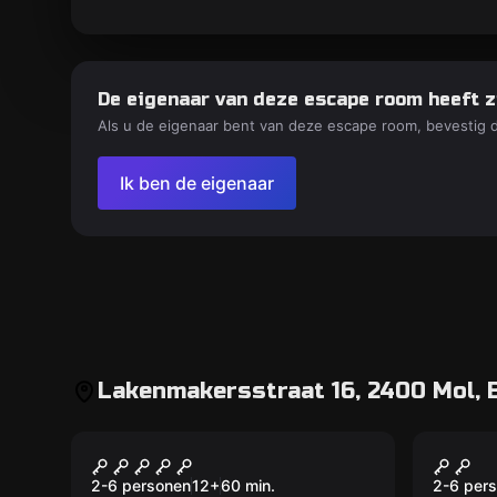
De eigenaar van deze escape room heeft z
Als u de eigenaar bent van deze escape room, bevestig 
Ik ben de eigenaar
Lakenmakersstraat 16, 2400 Mol, 
VR
VR
Alice VR
Chris
2-6 personen
12
+
60
min.
2-6 per