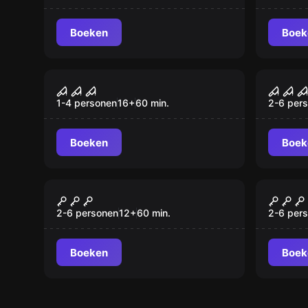
Boeken
Boek
VR
VR
House of Fear VR
Sanc
1-4 personen
16
+
60
min.
2-6 per
Boeken
Boek
VR
VR
Chernobyl VR
Survi
2-6 personen
12
+
60
min.
2-6 per
Boeken
Boek