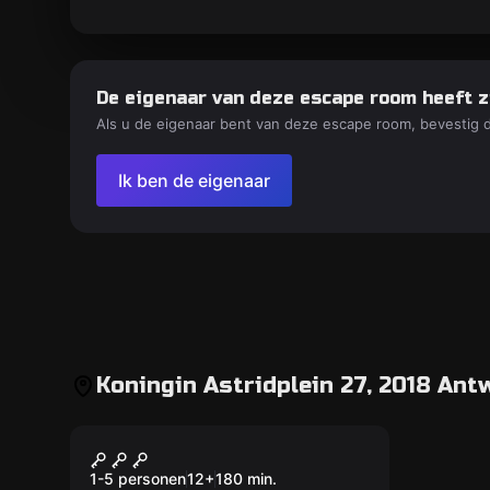
De eigenaar van deze escape room heeft z
Als u de eigenaar bent van deze escape room, bevestig 
Ik ben de eigenaar
Koningin Astridplein 27, 2018 Ant
Buiten
World City Trail
1-5 personen
12
+
180
min.