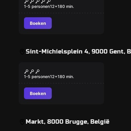
World City Trail
1-5 personen
12
+
180
min.
Boeken
Sint-Michielsplein 4, 9000 Gent, B
Buiten
World City Trail
1-5 personen
12
+
180
min.
Boeken
Markt, 8000 Brugge, België