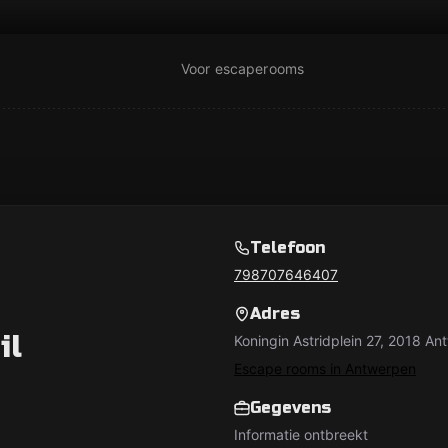
Voor escaperooms
Telefoon
798707646407
Adres
il
Koningin Astridplein 27, 2018 An
Escape rooms in Antwerpen
Gegevens
Informatie ontbreekt