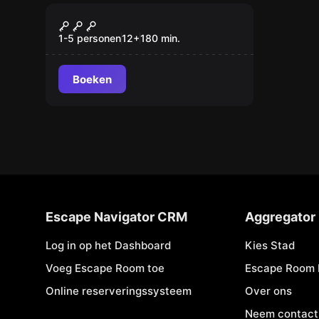
Buiten
World City Trail
1-5 personen
12
+
180
min.
Boeken
Escape Navigator CRM
Aggregator
Log in op het Dashboard
Kies Stad
Voeg Escape Room toe
Escape Room 
Online reserveringssysteem
Over ons
Neem contact