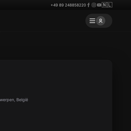
🇳🇱
+49 89 248858220
twerpen, België