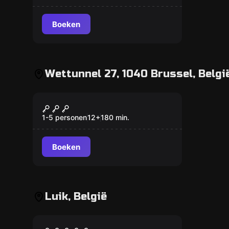
Boeken
Wettunnel 27, 1040 Brussel, Belgi
Buiten
World City Trail
1-5 personen
12
+
180
min.
Boeken
Luik, België
Buiten