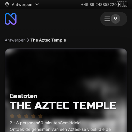
🇳🇱
Antwerpen
+49 89 248858220
Antwerpen
The Aztec Temple
Gesloten
THE AZTEC TEMPLE
2 - 8 personen
60 minuten
Gemiddeld
Ontdek de geheimen van een Azteekse vloek die de