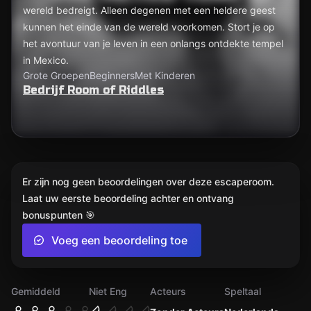
wereld bedreigt. Alleen degenen met een heldere geest
kunnen het einde van de wereld voorkomen. Stort je op
het avontuur van je leven in een onlangs ontdekte tempel
in Mexico.
Grote Groepen
Beginners
Met Kinderen
Bedrijf Room of Riddles
Er zijn nog geen beoordelingen over deze escaperoom.
Laat uw eerste beoordeling achter en ontvang
bonuspunten 🎯
Voeg een beoordeling toe
Gemiddeld
Niet Eng
Acteurs
Speltaal