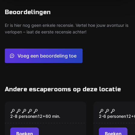
Beoordelingen
Er is hier nog geen enkele recensie. Vertel hoe jouw avontuur is
verlopen – laat de eerste recensie achter!
Voeg een beoordeling toe
Andere escaperooms op deze locatie
Escape room
Escape room
The Mad Scientist
Antwerp Ha
2-8 personen
12
+
60
min.
2-6 personen
12
+
Boeken
Boeken