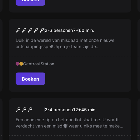
Escape room
Bank Overval
2-6 personen
7
+
60
min.
Duik in de wereld van misdaad met onze nieuwe
ontsnappingsspel! Jij en je team zijn de
hoofdrolspelers in een bankroof. Vind de oplossingen
en ontsnap aan de politie. Durf de uitdaging aan!
Centraal Station
Boeken
Escape room
Prison
2-4 personen
12
+
45
min.
Een anonieme tip en het noodlot slaat toe. U wordt
verdacht van een misdrijf waar u niks mee te maken
heeft. Uw proces begint over 60 minuten, uw
advocaat is verdwenen en de rechter is