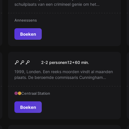
schuilplaats van een crimineel genie om het
onderzoek uit te voeren. Omzeil de valstrikken, de
geheimen achterhalen, bewijs dat hij schuldig is,
Anneessens
maar vooral ... kom er levend eruit!
Boeken
Escape room
L'Affaire Cunningham
2-2 personen
12
+
60
min.
1999, Londen. Een reeks moorden vindt al maanden
plaats. De beroemde commissaris Cunningham
kreeg de zaak... Terwijl hij dagelijks dichter bij het
oplossen van het mysterie kwam, verdween hij
Centraal Station
plotseling! Nu is het jouw beurt om te onderzoeken...
Boeken
Escape room