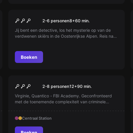
Escape room
Cabin in the Woods
2-6 personen
8
+
60
min.
Jij bent een detective, los het mysterie op van de
verdwenen skiërs in de Oostenrijkse Alpen. Reis naar
Hippach en vind de vrienden terug! Ontdek het
verhaal.
Boeken
Escape room
Quantico
2-8 personen
12
+
90
min.
Virginie, Quantico - FBI Academy. Geconfronteerd
met de toenemende complexiteit van criminele
onderzoeken, is de FBI Academy op zoek naar
eliteagenten. Word getraind door de beste
Centraal Station
instructeurs.
Boeken