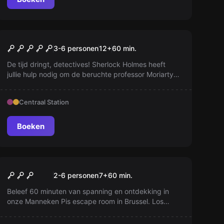
Escape room
Sherlocked
3-6 personen
12
+
60
min.
De tijd dringt, detectives! Sherlock Holmes heeft
jullie hulp nodig om de beruchte professor Moriarty
en zijn kwaadaardige plan te stoppen. Zijn
speurwerk heeft hem naar Brussels gebracht, waar
Centraal Station
Moriarty waarschijnlijk iets ernstig aan het plannen
is…
Boeken
Escape room
Kamer van Manneken Pis
2-6 personen
7
+
60
min.
Beleef 60 minuten van spanning en ontdekking in
onze Manneken Pis escape room in Brussel. Los
puzzels op, vermijd vallen en vind de verborgen
figuur binnen de gestelde tijd. Durf jij de uitdaging