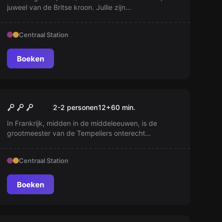
juweel van de Britse kroon. Jullie zijn
verantwoordelijk voor het vinden en terughalen van
deze steen! Maar wees voorzichtig, 'Cortez' is
Centraal Station
iemand sluw en zou je snel kunnen opmerken! Veel
succes matrozen!
Boeken
Escape room
Le Fort
2-2 personen
12
+
60
min.
In Frankrijk, midden in de middeleeuwen, is de
grootmeester van de Tempeliers onterecht
opgesloten in een kerker in Castelnau. Alleen jij,
ridders, kunt hem bevrijden. Ben jij sterk genoeg om
Centraal Station
de Orde van de Tempeliers te redden?
Boeken
Escape room