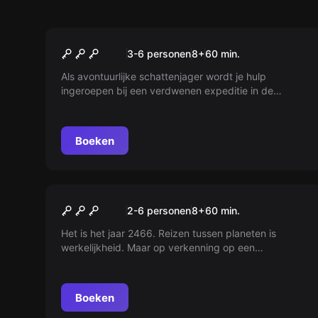
Escape room
De schat van Kalakmul
3-6 personen
8
+
60
min.
Als avontuurlijke schattenjager wordt je hulp
ingeroepen bij een verdwenen expeditie in de
Mexicaanse jungle. Onderzoek wat er is gebeurd en
vind de beruchte Maya-schat van Kalakmul!
Boeken
Escape room
Lost in Space
2-6 personen
8
+
60
min.
Het is het jaar 2466. Reizen tussen planeten is
werkelijkheid. Maar op verkenning op een
onbekende planeet wordt plots alles donker… Waar
ben je?
Boeken