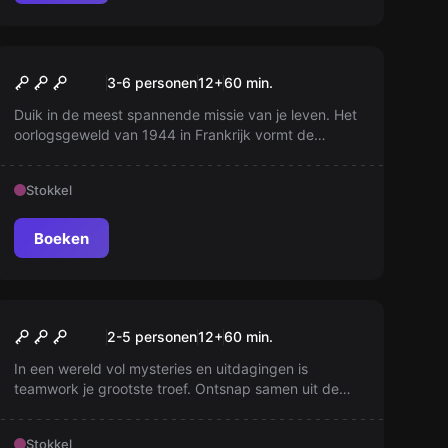
Escape room
Ryan redden
Nieuw
3-6 personen
12
+
60
min.
Duik in de meest spannende missie van je leven. Het
oorlogsgeweld van 1944 in Frankrijk vormt de
achtergrond terwijl jouw peloton op zoek gaat naar
soldaat Ryan. Jullie veerkracht en moed worden op
Stokkel
de proef gesteld. Kunnen jullie de missie tot een
succesvol einde brengen?
Boeken
Escape room
Gevangenisuitbraak
Nieuw
2-5 personen
12
+
60
min.
In een wereld vol mysteries en uitdagingen is
teamwork je grootste troef. Ontsnap samen uit de
complexiteit, gebruik slimheid en vindingrijkheid om
te overwinnen. Elk puzzelstukje kan het verschil
Stokkel