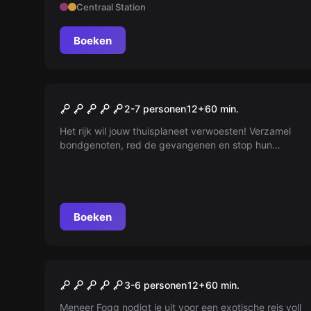
Centraal Station
Boeken
Escape room
Star Wars® ©
2-7 personen
12
+
60
min.
Het rijk wil jouw thuisplaneet verwoesten! Verzamel
bondgenoten, red de gevangenen en stop hun
plannen. Met miljarden levens op het spel, is er geen
tijd te verliezen. May the force be with you!
Boeken
Escape room
Phileas Fogg's Residence
3-6 personen
12
+
60
min.
Meneer Fogg nodigt je uit voor een exotische reis voll