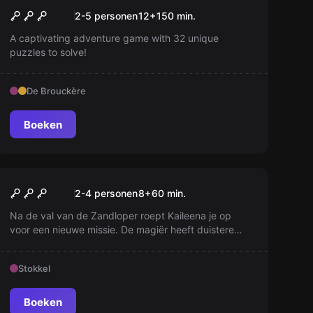
Prison Island
Nieuw
2-5 personen
12
+
150
min.
A captivating adventure game with 32 unique
puzzles to solve!
De Brouckère
Boeken
Escape room
De Dolk van de Tijd (Prince
Nieuw
2-4 personen
8
+
60
min.
of Persia)
Na de val van de Zandloper roept Kaileena je op
voor een nieuwe missie. De magiër heeft duistere
plannen en wil een leger van zandmonsters creëren.
Met de herstelde Dolk van de Tijd in handen, moet je
Stokkel
snel handelen. Zal je op tijd zijn om een ramp te
voorkomen?
Boeken