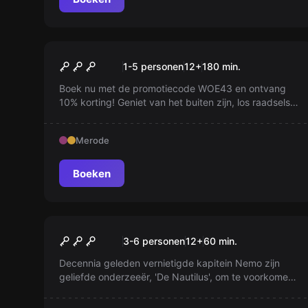
Buiten
World City Trail
1-5 personen
12
+
180
min.
Boek nu met de promotiecode WOE43 en ontvang
10% korting! Geniet van het buiten zijn, los raadsels
op en verken de stad. Probeer het nu, zelfs de lokale
bewoners leren van ons. PS De puzzels zijn
Merode
geweldig!
Boeken
Escape room
Nautilus
3-6 personen
12
+
60
min.
Decennia geleden vernietigde kapitein Nemo zijn
geliefde onderzeeër, 'De Nautilus', om te voorkomen
dat deze in verkeerde handen zou vallen. Wat is zijn
verhaal?