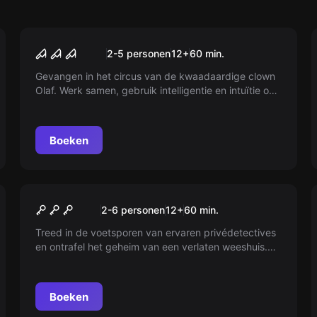
Escape room
The Great Olaf
2-5 personen
12
+
60
min.
Gevangen in het circus van de kwaadaardige clown
Olaf. Werk samen, gebruik intelligentie en intuïtie om
te ontsnappen aan zijn eeuwige gevangenschap.
Overwin de listige valstrikken van Olaf.
Boeken
Escape room
Secret of Malines
2-6 personen
12
+
60
min.
Treed in de voetsporen van ervaren privédetectives
en ontrafel het geheim van een verlaten weeshuis.
Gebruik je deductieve vaardigheden om het mysterie
te ontraadselen en ontsnap aan de duisternis van het
verleden.
Boeken