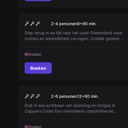
Escape room
Voorbij Medusa's Poort
Nieuw
2-4 personen
8
+
90
min.
Stap terug in de tijd naar het oude Griekenland waar
mythes en werkelijkheid vervagen. Ontdek geheime
artefacten en ontmoet meedogenloze goden. Ben je
klaar om de mysteries van de Egeïsche kust te
Stokkel
ontrafelen? Duik in dit avontuur en vind het
legendarische schip van de Argonauten.
Boeken
Escape room
Fort Knox
Nieuw
2-6 personen
12
+
60
min.
Duik in een achtbaan van spanning en intriges in
Coppens Code! Een onontdekte complottheorie
baant zich een weg door de duistere gangen van
Fort Knox. Zal de waarheid het daglicht zien, of zal
Stokkel