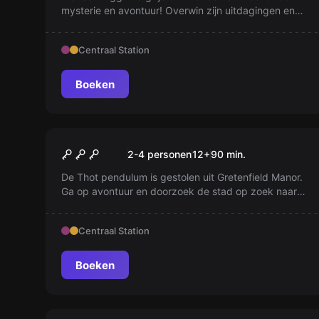
mysterie en avontuur! Overwin zijn uitdagingen en
toon wat je waard bent. Pak je koffers en word
uitverkoren!
Centraal Station
Boeken
Escape room
Le vol du Pendule Millénaire
2-4 personen
12
+
90
min.
De Thot pendulum is gestolen uit Gretenfield Manor.
Ga op avontuur en doorzoek de stad op zoek naar
dit gevaarlijke artefact!
Centraal Station
Boeken
Escape room