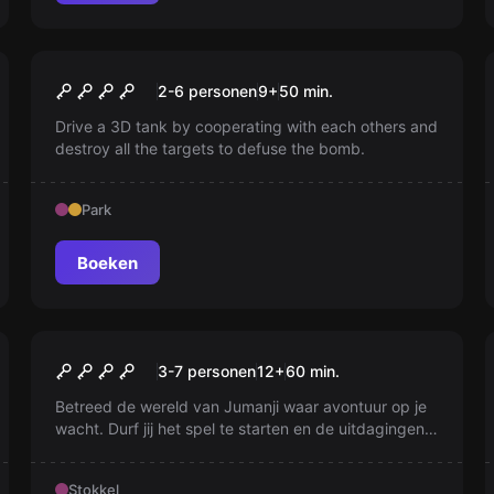
Escape room
THE BOMB
Nieuw
2-6 personen
9
+
50
min.
Drive a 3D tank by cooperating with each others and
destroy all the targets to defuse the bomb.
Park
Boeken
Escape room
Jumanji
Nieuw
3-7 personen
12
+
60
min.
Betreed de wereld van Jumanji waar avontuur op je
wacht. Durf jij het spel te starten en de uitdagingen
aan te gaan die op de loer liggen? Ontsnap aan de
jungle door elke ronde te overleven. Kun jij het
Stokkel