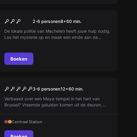
Buiten
De Nekker
2-6 personen
8
+
60
min.
De lokale politie van Mechelen heeft jouw hulp nodig.
Los het mysterie op en maak een einde aan de
legende van de Nekker!
Boeken
Escape room
Mayan Temple
3-6 personen
12
+
60
min.
Verbaasd over een Maya-tempel in het hart van
Brussel? Vreemde geluiden komen uit de deuren.
Durf jij in hun voetsporen te lopen? Wij niet...
Centraal Station
Boeken