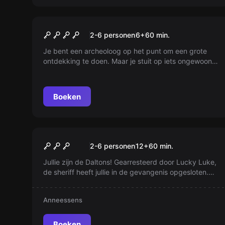
Escape room
Out of Time
2-6 personen
6
+
60
min.
Je bent een archeoloog op het punt om een grote
ontdekking te doen. Maar je stuit op iets ongewoons,
iets wat misschien beter verborgen had kunnen
blijven. Het lot van de geschiedenis ligt nu in jouw
handen.
Boeken
Escape room
De Ontsnapping van de
2-6 personen
12
+
60
min.
Daltons
Jullie zijn de Daltons! Gearresteerd door Lucky Luke,
de sheriff heeft jullie in de gevangenis opgesloten.
Probeer te ontsnappen en je spaargeld te herstellen!
Anneessens
Boeken