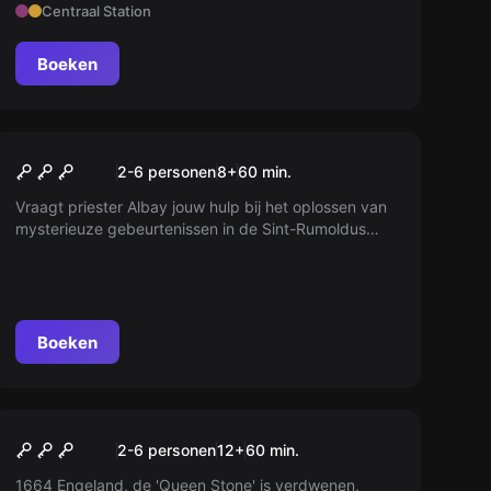
Centraal Station
aan?
Boeken
Escape room
Het geheim van Sint-
2-6 personen
8
+
60
min.
Rumoldus
Vraagt priester Albay jouw hulp bij het oplossen van
mysterieuze gebeurtenissen in de Sint-Rumoldus
kerk? Kom en ontrafel het mysterie van de wonderen
van Sint-Rumoldus.
Boeken
Escape room
Cortez's Hold
2-6 personen
12
+
60
min.
1664 Engeland, de 'Queen Stone' is verdwenen,