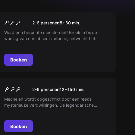
Escape room
De meesterdief van
2-6 personen
8
+
60
min.
Mechelen
Word een beruchte meesterdief! Breek in bij de
woning van een absent miljonair, ontwricht het
beveiligingssysteem, kraak de kluis en ontwijk de
politie. Lukt het jou?
Boeken
Buiten
DE NEKKER
Nieuw
2-6 personen
12
+
150
min.
Mechelen wordt opgeschrikt door een reeks
mysterieuze verdwijningen. De legendarische
Nekker lijkt teruggekeerd en heeft al slachtoffers
geëist. Maar is het echt de Nekker, of een
geraffineerde copycat? Ontdek het mysterie voordat
Boeken
er meer slachtoffers vallen!