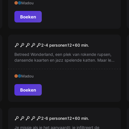
Madou
meedogenloos. Ontsnap nu het nog kan !
Boeken
Escape room
Alice in Wonderland
2-4 personen
12
+
60
min.
Betreed Wonderland, een plek van rokende rupsen,
dansende kaarten en jazz spelende katten. Maar let
op, als de klok slaat, verdwijnt de uitgang. Blijf je
voor altijd in Wonderland?
Madou
Boeken
Escape room
Blacksad - Privé-detective
2-6 personen
12
+
60
min.
Je missie als je het aanvaardt: je infiltreert de