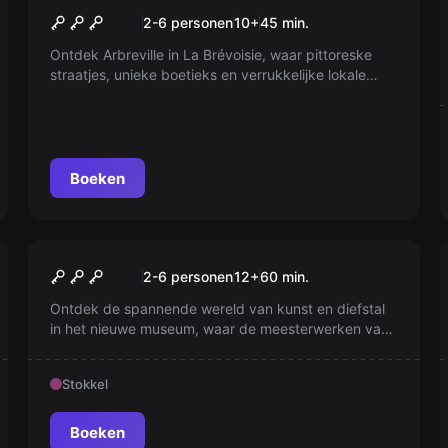
ARBREVILLE
Nieuw
2-6 personen
10
+
45
min.
Ontdek Arbreville in La Brévoisie, waar pittoreske
straatjes, unieke boetieks en verrukkelijke lokale
lekkernijen op je wachten. Mis de beroemde Cuvée
Marie niet in Jean Tribault's wijnwinkel. Geniet van de
warme gastvrijheid en charme van dit verborgen
juweeltje. Boek nu!
Boeken
Escape room
Het Museum
Nieuw
2-6 personen
12
+
60
min.
Ontdek de spannende wereld van kunst en diefstal
in het nieuwe museum, waar de meesterwerken van
Elise Berkvens schitteren. Kun jij als inbreker
teamleider het bewakingssysteem omzeilen en de
Stokkel
waardevolle werken stelen zonder gepakt te
worden? Een gevaarlijk spel begint!
Boeken