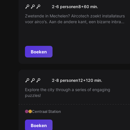
De wraak van Han
2-6 personen
8
+
60
min.
Zwetende in Mechelen? Aircotech zoekt installateurs
voor airco's. Aan de andere kant, een bizarre inbraak
in Inram Center brengt een gevaarlijk product in
verkeerde handen.
Boeken
Escape room
Brussels by Puzzles
Nieuw
2-8 personen
12
+
120
min.
Explore the city through a series of engaging
puzzles!
Centraal Station
Boeken