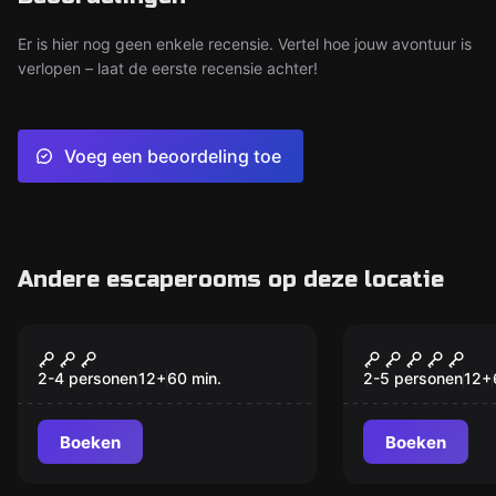
Er is hier nog geen enkele recensie. Vertel hoe jouw avontuur is
verlopen – laat de eerste recensie achter!
Voeg een beoordeling toe
Andere escaperooms op deze locatie
Escape room
Escape room
Kalikazan – le Secret
L’Escape A
de la Nature
2-4 personen
12
+
60
min.
2-5 personen
12
+
Boeken
Boeken