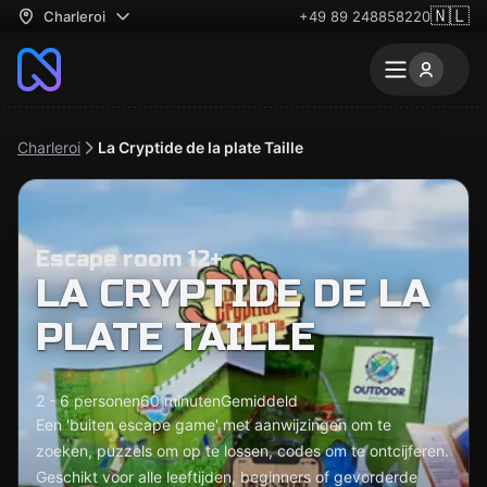
🇳🇱
Charleroi
+49 89 248858220
Charleroi
La Cryptide de la plate Taille
Escape room 12+
LA CRYPTIDE DE LA
PLATE TAILLE
2 - 6 personen
60 minuten
Gemiddeld
Een 'buiten escape game' met aanwijzingen om te
zoeken, puzzels om op te lossen, codes om te ontcijferen.
Geschikt voor alle leeftijden, beginners of gevorderde