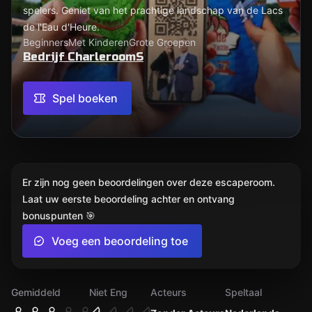
spelers. Geniet van het prachtige landschap van de Lacs
de l'Eau d'Heure.
Beginners
Met Kinderen
Grote Groepen
Bedrijf CharleroomS
Spel boeken
Er zijn nog geen beoordelingen over deze escaperoom.
Laat uw eerste beoordeling achter en ontvang
bonuspunten 🎯
Voeg een beoordeling toe
Gemiddeld
Niet Eng
Acteurs
Speltaal