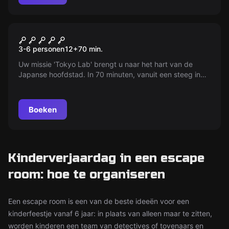
Escape room
Tokyo Lab
3-6 personen
12
+
70
min.
Uw missie 'Tokyo Lab' brengt u naar het hart van de
Japanse hoofdstad. In 70 minuten, vanuit een steeg in
Shibuya, infiltreer je een in de jaren 80 verlaten
onderzoekscentrum, krijg je toegang tot een geheim lab
en neutraliseer je een dodelijk virus, gecreëerd door het
Boeken
mysterieuze 'Crawford Industries'.
Kinderverjaardag in een escape
room: hoe te organiseren
Een escape room is een van de beste ideeën voor een
kinderfeestje vanaf 6 jaar: in plaats van alleen maar te zitten,
worden kinderen een team van detectives of tovenaars en