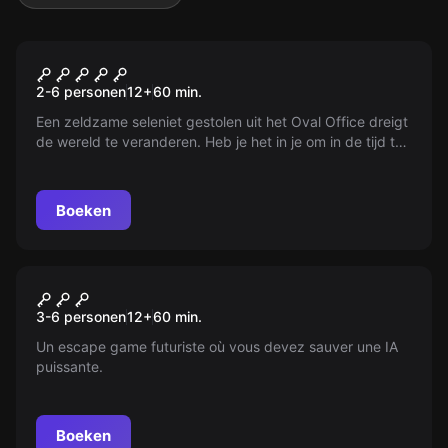
Escape room
The White House
2-6 personen
12
+
60
min.
Een zeldzame seleniet gestolen uit het Oval Office dreigt
de wereld te veranderen. Heb je het in je om in de tijd te
reizen en het te herstellen? Je hebt maar een uur! Zal je
slagen?
Boeken
Escape room
Dystopia
Nieuw
3-6 personen
12
+
60
min.
Un escape game futuriste où vous devez sauver une IA
puissante.
Boeken