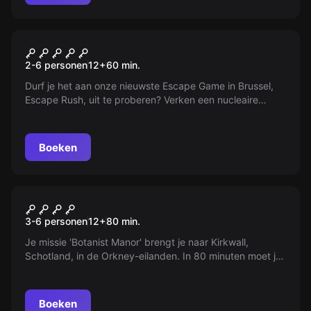
Escape room
Submarine Bunker
2-6 personen
12
+
60
min.
Durf je het aan onze nieuwste Escape Game in Brussel,
Escape Rush, uit te proberen? Verken een nucleaire
onderzeeër, infiltreer in een bunker en vind een CIA-
agent. Beschikbaar in Engels en Frans.
Boeken
Escape room
Botanist manor
3-6 personen
12
+
80
min.
Je missie 'Botanist Manor' brengt je naar Kirkwall,
Schotland, in de Orkney-eilanden. In 80 minuten moet je
infiltreren in een mysterieus escape-spel genaamd
'TimeGates'.
Boeken