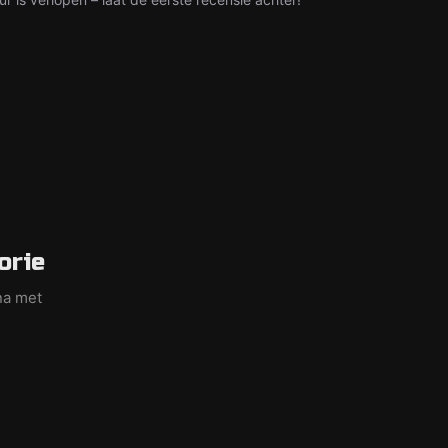
orie
na met