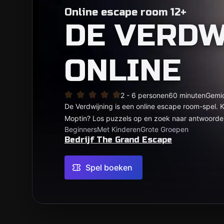
Online escape room 12+
DE VERDW
ONLINE
2 - 6 personen
60 minuten
Gemi
De Verdwijning is een online escape room-spel. Ku
Moptin? Los puzzels op en zoek naar antwoorden 
Beginners
Met Kinderen
Grote Groepen
Bedrijf The Grand Escape
Spel boeken