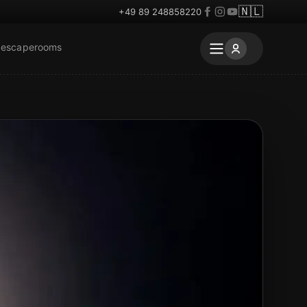
🇳🇱
+49 89 248858220
 escaperooms