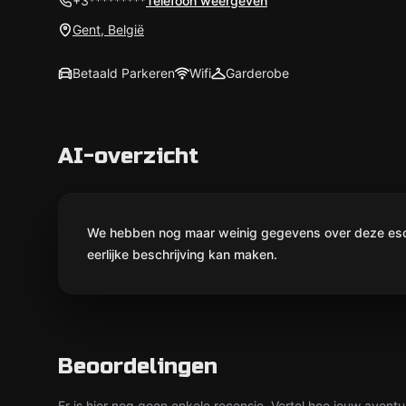
+3*********
Telefoon weergeven
Gent, België
Betaald Parkeren
Wifi
Garderobe
AI-overzicht
We hebben nog maar weinig gegevens over deze escap
eerlijke beschrijving kan maken.
Beoordelingen
Er is hier nog geen enkele recensie. Vertel hoe jouw avontu