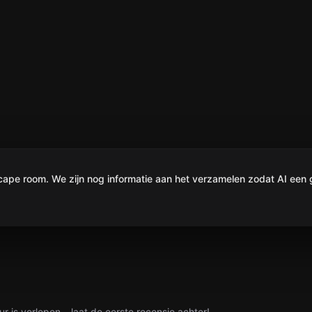
e room. We zijn nog informatie aan het verzamelen zodat AI een g
ur is verlopen – laat de eerste recensie achter!