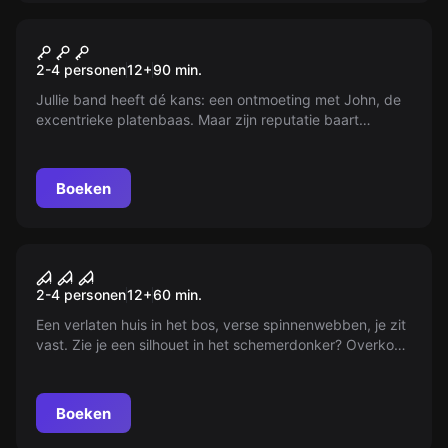
Escape room
Muziek Was Mijn Eerste
Nieuw
2-4 personen
12
+
90
min.
Liefde
Jullie band heeft dé kans: een ontmoeting met John, de
excentrieke platenbaas. Maar zijn reputatie baart
zorgen. Wie naar binnen gaat, belandt soms in een
muzikale spagaat. Zullen jullie zijn strenge oren kunnen
verleiden of zal de ontmoeting anders eindigen dan
Boeken
gehoopt?
VR
House of Fear VR
2-4 personen
12
+
60
min.
Een verlaten huis in het bos, verse spinnenwebben, je zit
vast. Zie je een silhouet in het schemerdonker? Overkom
je angst en ontrafel de geheimen van deze plek.
Boeken