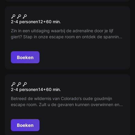
Escape room
Ontsnap uit de Leegte
Nieuw
2-4 personen
12
+
60
min.
Zin in een uitdaging waarbij de adrenaline door je lijf
giert? Stap in onze escape room en ontdek de spanning
van een echte computergame. Samen met vrienden of
collega's los je puzzels op om binnen een uur te
ontsnappen. Voel jij je dapper genoeg? Probeer het nu!
Boeken
Escape room
The Mine
2-4 personen
14
+
60
min.
Betreed de wildernis van Colorado's oude goudmijn
escape room. Zult u de gevaren kunnen overwinnen en
te ontsnappen voordat uw 60 minuten zuurstof opraakt?
Durf het avontuur aan te gaan!
Boeken