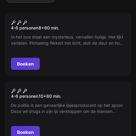
Escape room
De Heksen
4-6 personen
8
+
60
min.
In het bos staat een mysterieus, vervallen huisje. Het lijkt
verlaten. Plotseling flikkert het licht, sluit de deur en hoor
je drie heksige stemmen... Kunnen jullie ontsnappen voor
de heksen terugkomen? De boswachter helpt je.
Boeken
Escape room
Ice Crime
4-6 personen
10
+
60
min.
De politie is een gevaarlijke ijsjesproducent op het spoor.
Deze wil drugs in zijn ijs verstoppen om de mensen
verslaafd te maken aan zijn ijs. De politie heeft jullie hulp
nodig! Zoek de dader, voordat het te laat is.
Boeken