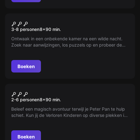
Escape room
The Box
3-8 personen
8
+
90
min.
Ontwaak in een onbekende kamer na een wilde nacht.
Zoek naar aanwijzingen, los puzzels op en probeer de
mysterieuze 'The Box' te openen. Klaar voor de uitdaging
van deze nieuwe escape room ervaring?
Boeken
Buiten
Peter Pan: De Verloren
2-6 personen
8
+
90
min.
Schaduw
Beleef een magisch avontuur terwijl je Peter Pan te hulp
schiet. Kun jij de Verloren Kinderen op diverse plekken in
de stad opsporen en ze veilig terugbrengen naar
Nooitgedachtland?
Boeken