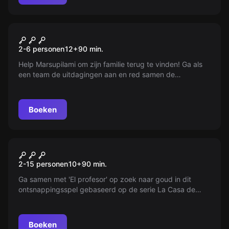
Buiten
Red Marsupilami!
2-6 personen
12
+
90
min.
Help Marsupilami om zijn familie terug te vinden! Ga als
een team de uitdagingen aan en red samen de
marsupilami!
Boeken
VR
VR escape room Casa de
2-15 personen
10
+
90
min.
Papel
Ga samen met 'El profesor' op zoek naar goud in dit
ontsnappingsspel gebaseerd op de serie La Casa de
Papel!
Boeken