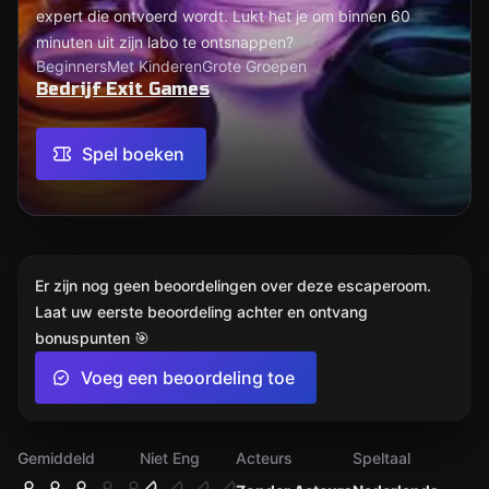
expert die ontvoerd wordt. Lukt het je om binnen 60
minuten uit zijn labo te ontsnappen?
Beginners
Met Kinderen
Grote Groepen
Bedrijf Exit Games
Spel boeken
Er zijn nog geen beoordelingen over deze escaperoom.
Laat uw eerste beoordeling achter en ontvang
bonuspunten 🎯
Voeg een beoordeling toe
Gemiddeld
Niet Eng
Acteurs
Speltaal