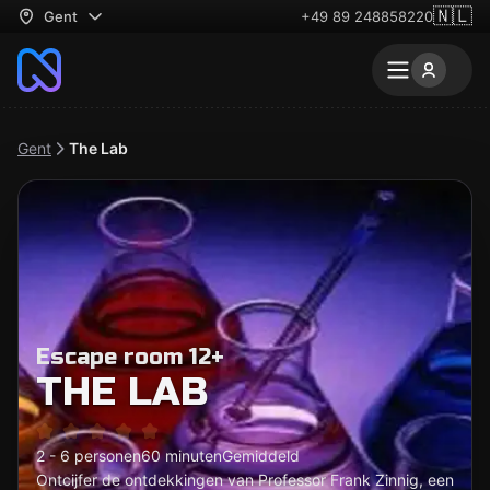
🇳🇱
Gent
+49 89 248858220
Gent
The Lab
Escape room 12+
THE LAB
2 - 6 personen
60 minuten
Gemiddeld
Ontcijfer de ontdekkingen van Professor Frank Zinnig, een