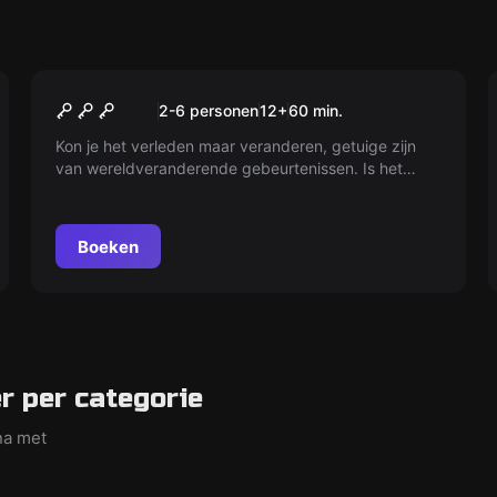
VR
Chernobyl VR
2-6 personen
12
+
60
min.
Kon je het verleden maar veranderen, getuige zijn
van wereldveranderende gebeurtenissen. Is het
mogelijk het lot te keren? Terug in tijd om
onvermijdelijke situaties te veranderen. Ontdek wat
er gebeurde op de nacht van het ongeluk. Wat
Boeken
volgde er na?
 per categorie
na met