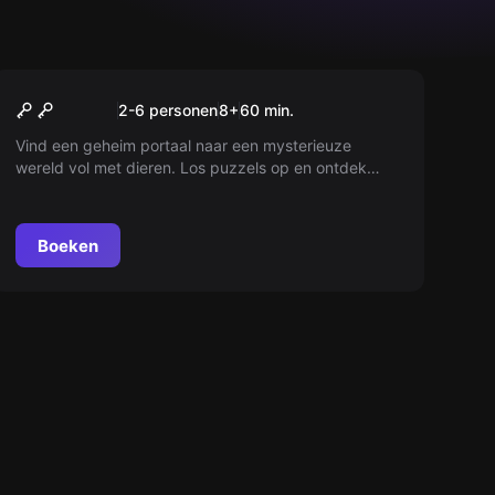
VR
Jungle Quest VR
2-6 personen
8
+
60
min.
Vind een geheim portaal naar een mysterieuze
wereld vol met dieren. Los puzzels op en ontdek
vliegende eilanden om je weg terug te vinden. Durf jij
het avontuur aan?
Boeken