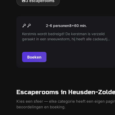
🧸
3 escaperooms
VR
Christmas VR
2-6 personen
8
+
60
min.
Kerstmis wordt bedreigd! De kerstman is verzeild
geraakt in een sneeuwstorm, hij heeft alle cadeautjes
verloren en kan de weg naar huis niet vinden. Alleen
jij kunt Kerstmis redden!
Boeken
Escaperooms in Heusden-Zolder
Kies een sfeer — elke categorie heeft een eigen pagi
beoordelingen en boeking.