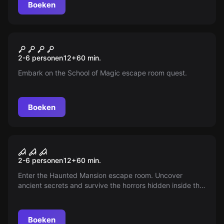
Boeken
Escape room
School of Magic
Nieuw
2-6 personen
12
+
60
min.
Embark on the School of Magic escape room quest.
Boeken
Escape room
Haunted Mansion
Nieuw
2-6 personen
12
+
60
min.
Enter the Haunted Mansion escape room. Uncover
ancient secrets and survive the horrors hidden inside the
cursed house.
Boeken