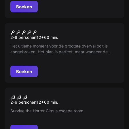
het ongeluk. Wat volgde er na?
Boeken
Escape room
De missie van de professor
Nieuw
2-6 personen
12
+
60
min.
Het ultieme moment voor de grootste overval ooit is
aangebroken. Het plan is perfect, maar wanneer de
deuren van de Munt dichtgaan, wordt jullie team getest
als nooit tevoren. Kunnen jullie sterk blijven onder druk?
Het grootste gevaar schuilt in jezelf.
Boeken
Escape room
Horror Circus
Nieuw
2-6 personen
12
+
60
min.
Survive the Horror Circus escape room.