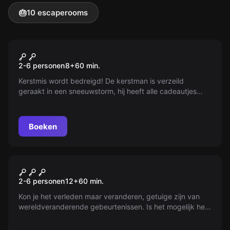
🎂
10 escaperooms
VR
Christmas VR
2-6 personen
8
+
60
min.
Kerstmis wordt bedreigd! De kerstman is verzeild
geraakt in een sneeuwstorm, hij heeft alle cadeautjes
verloren en kan de weg naar huis niet vinden. Alleen jij
kunt Kerstmis redden!
Boeken
VR
Chernobyl VR
2-6 personen
12
+
60
min.
Kon je het verleden maar veranderen, getuige zijn van
wereldveranderende gebeurtenissen. Is het mogelijk het
lot te keren? Terug in tijd om onvermijdelijke situaties te
veranderen. Ontdek wat er gebeurde op de nacht van