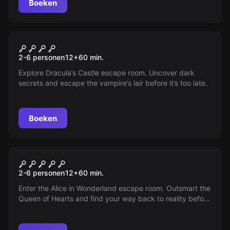
Boeken
Escape room
Dracula
Nieuw
2-6 personen
12
+
60
min.
Explore Dracula’s Castle escape room. Uncover dark
secrets and escape the vampire’s lair before it’s too late.
Boeken
Escape room
Alice In Wonderland
Nieuw
2-6 personen
12
+
60
min.
Enter the Alice in Wonderland escape room. Outsmart the
Queen of Hearts and find your way back to reality before
time ends.