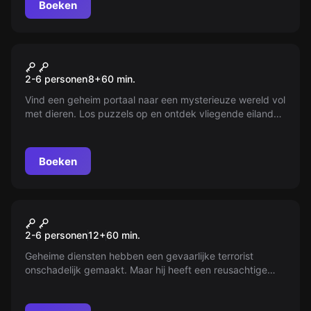
Boeken
VR
Jungle Quest VR
2-6 personen
8
+
60
min.
Vind een geheim portaal naar een mysterieuze wereld vol
met dieren. Los puzzels op en ontdek vliegende eilanden
om je weg terug te vinden. Durf jij het avontuur aan?
Boeken
VR
Mission Sigma VR
2-6 personen
12
+
60
min.
Geheime diensten hebben een gevaarlijke terrorist
onschadelijk gemaakt. Maar hij heeft een reusachtige
raket met kernkop gebouwd. Voorkom jij een nucleaire
aanval?