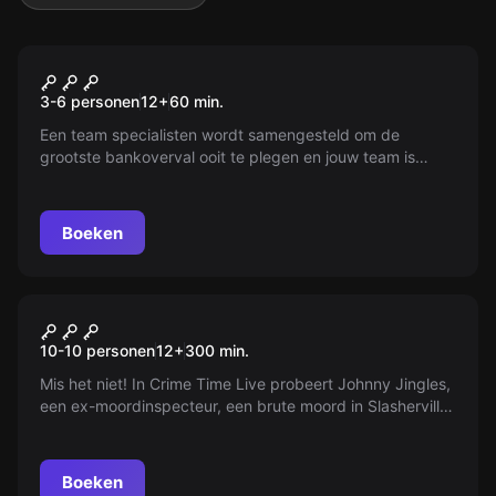
Escape room
Fintra
3-6 personen
12
+
60
min.
Een team specialisten wordt samengesteld om de
grootste bankoverval ooit te plegen en jouw team is
uitgenodigd! Jullie target: het Fintra bankkantoor. Tussen
de ingang van de bank en een comfortabel pensioen
staat een hoog technologische beveiliging jullie in de
Boeken
weg...
Escape room
The Dashboard Diner
Nieuw
10-10 personen
12
+
300
min.
Mis het niet! In Crime Time Live probeert Johnny Jingles,
een ex-moordinspecteur, een brute moord in Slasherville
op te lossen. Live op de radio onthult hij de duistere
geheimen van The Dashboard Diner. Luister mee en
ontdek wie de echte dader is!
Boeken