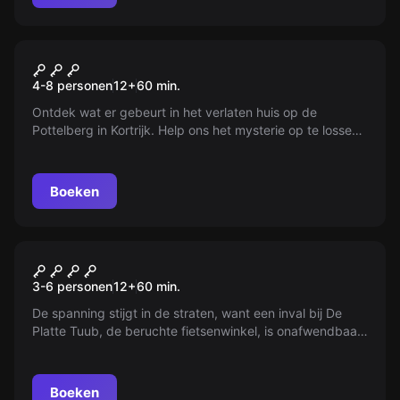
Escape room
House on the Hill
4-8 personen
12
+
60
min.
Ontdek wat er gebeurt in het verlaten huis op de
Pottelberg in Kortrijk. Help ons het mysterie op te lossen
dat al eeuwenlang voortduurt. Wat is er gebeurd met de
Engelse onderzoeker, Magdalena James?
Boeken
Escape room
De Platte Tuub
Nieuw
3-6 personen
12
+
60
min.
De spanning stijgt in de straten, want een inval bij De
Platte Tuub, de beruchte fietsenwinkel, is onafwendbaar.
Terwijl de klokken luiden, moet jouw team snel handelen
om geheimen in vlammen op te laten gaan. Kunnen jullie
'The Chief' te snel af zijn en de buit redden?
Boeken