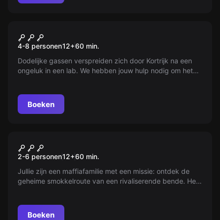
Escape room
De Besmetting
4-8 personen
12
+
60
min.
Dodelijke gassen verspreiden zich door Kortrijk na een
ongeluk in een lab. We hebben jouw hulp nodig om het
vaccin te ontwikkelen en de bevolking te beschermen!
Boeken
Escape room
De Barcode
Nieuw
2-6 personen
12
+
60
min.
Jullie zijn een maffiafamilie met een missie: ontdek de
geheime smokkelroute van een rivaliserende bende. Het
avontuur begint in hun favoriete bar, waar je binnen een
uur toegang moet krijgen tot het achterkamertje om alle
informatie te bemachtigen. De klok tikt!
Boeken