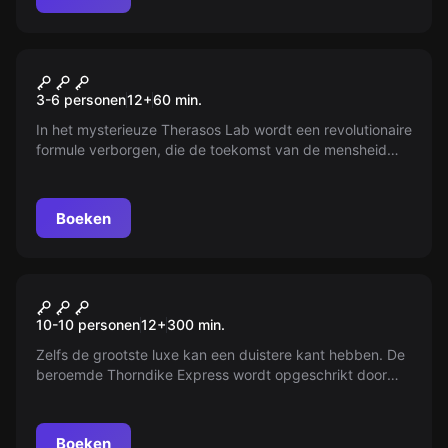
uitdaging?
Escape room
Therasos Lab
Nieuw
3-6 personen
12
+
60
min.
In het mysterieuze Therasos Lab wordt een revolutionaire
formule verborgen, die de toekomst van de mensheid
drastisch kan veranderen. Jouw team heeft slechts 60
minuten om het lab binnen te dringen, de geheimen te
onthullen en de formule veilig te stellen voordat het te
Boeken
laat is.
Escape room
The Thorndike Express
Nieuw
10-10 personen
12
+
300
min.
Zelfs de grootste luxe kan een duistere kant hebben. De
beroemde Thorndike Express wordt opgeschrikt door
een dodelijk mysterie. Wanneer de nieuwe nachtwacht
dood wordt aangetroffen, is het aan de legendarische
detective Gustave Morgeaux om het raadsel op te
Boeken