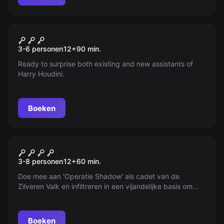
Escape room
Houdini's Workshop
Nieuw
3-6 personen
12
+
90
min.
Ready to surprise both existing and new assistants of
Harry Houdini.
Boeken
Escape room
Unit 85
Nieuw
3-8 personen
12
+
60
min.
Doe mee aan 'Operatie Shadow' als cadet van de
Zilveren Valk en infiltreren in een vijandelijke basis om
cruciale inlichtingen te vergaren. Vul je team met 3-8
personen en probeer binnen 60 minuten te ontsnappen
zonder ontdekt te worden. Ben jij klaar voor de
Boeken