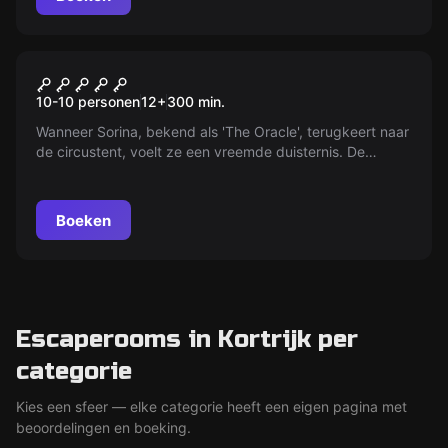
lossen. Wie kan hij vertrouwen?
Escape room
Freakshow
Nieuw
10-10 personen
12
+
300
min.
Wanneer Sorina, bekend als 'The Oracle', terugkeert naar
de circustent, voelt ze een vreemde duisternis. De
eigenaar, Winston Wexler, is gruwelijk vermoord. Sorina
moet haar krachten benutten om achter de dader te
komen in deze wereld van excentrieke artiesten en
Boeken
onverwachte dreigingen.
Escaperooms in Kortrijk per
categorie
Kies een sfeer — elke categorie heeft een eigen pagina met
beoordelingen en boeking.