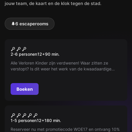
jouw team, de kaart en de klok tegen de stad.
🌲
6 escaperooms
Buiten
Peter Pan : L'ombre Perdue
2-6 personen
12
+
90
min.
Alle Verloren Kinder zijn verdwenen! Waar zitten ze
verstopt? Is dit weer het werk van de kwaadaardige
Kapitein Haak? Verken de stad om ze te vinden!
Bovendien, Peter Pan is zijn schaduw kwijt! Zonder deze,
kan hij niet terug naar Neverland!
Boeken
Buiten
World City Trail
1-5 personen
12
+
180
min.
Reserveer nu met promotiecode WOE17 en ontvang 10%