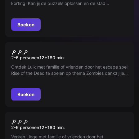
korting! Kan jij de puzzels oplossen en de stad
ontgrendelen? Kunt u de ranglijst beklimmen en andere
teams verslaan?
Boeken
Buiten
Rise of the Dead
2-6 personen
12
+
180
min.
Ontdek Luik met familie of vrienden door het escape spel
Rise of the Dead te spelen op thema Zombies dankzij je
smartphone.
Boeken
Buiten
Enquête: L'affaire Walter
2-6 personen
12
+
180
min.
Verken Liège met familie of vrienden door het