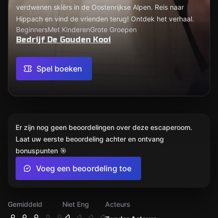
verdwenen skiërs in de Oostenrijkse Alpen. Reis naar
Hippach en vind de vrienden terug! Ontdek het verhaal.
Beginners
Met Kinderen
Grote Groepen
Bedrijf De Gouden Kooi
Spel boeken
Er zijn nog geen beoordelingen over deze escaperoom.
Laat uw eerste beoordeling achter en ontvang
bonuspunten 🎯
Voeg een beoordeling toe
Gemiddeld
Niet Eng
Acteurs