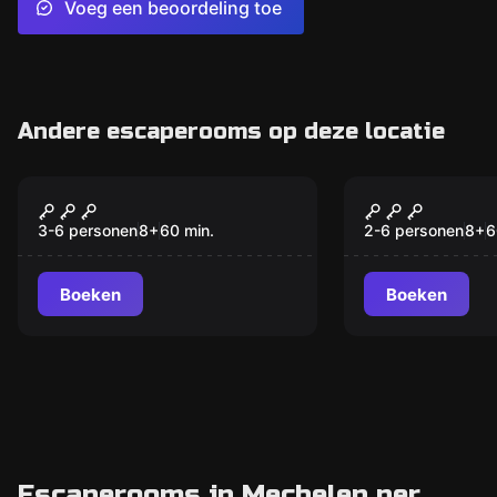
Voeg een beoordeling toe
Andere escaperooms op deze locatie
Escape room
Escape room
De schat van Kalakmul
De meester
Mechelen
3-6 personen
8
+
60
min.
2-6 personen
8
+
6
Boeken
Boeken
Escaperooms in Mechelen per