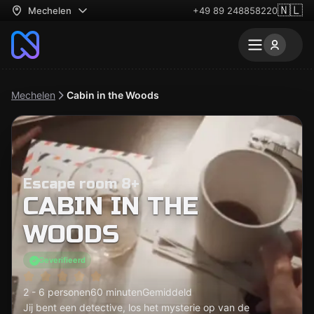
🇳🇱
Mechelen
+49 89 248858220
Mechelen
Cabin in the Woods
Escape room 8+
CABIN IN THE
WOODS
Geverifieerd
2 - 6 personen
60 minuten
Gemiddeld
Jij bent een detective, los het mysterie op van de