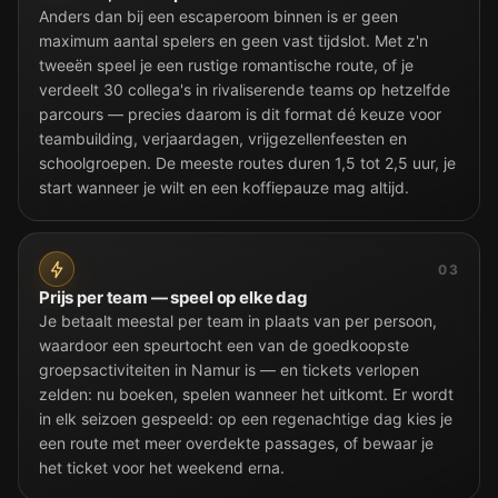
Anders dan bij een escaperoom binnen is er geen
maximum aantal spelers en geen vast tijdslot. Met z'n
tweeën speel je een rustige romantische route, of je
verdeelt 30 collega's in rivaliserende teams op hetzelfde
parcours — precies daarom is dit format dé keuze voor
teambuilding, verjaardagen, vrijgezellenfeesten en
schoolgroepen. De meeste routes duren 1,5 tot 2,5 uur, je
start wanneer je wilt en een koffiepauze mag altijd.
03
Prijs per team — speel op elke dag
Je betaalt meestal per team in plaats van per persoon,
waardoor een speurtocht een van de goedkoopste
groepsactiviteiten in Namur is — en tickets verlopen
zelden: nu boeken, spelen wanneer het uitkomt. Er wordt
in elk seizoen gespeeld: op een regenachtige dag kies je
een route met meer overdekte passages, of bewaar je
het ticket voor het weekend erna.