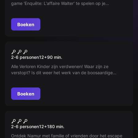
game 'Enquête: L'affaire Walter' te spelen op je
smartphone.
Boeken
Buiten
Peter Pan : L'ombre Perdue
2-6 personen
12
+
90
min.
Alle Verloren Kinder zijn verdwenen! Waar zijn ze
verstopt? Is dit weer het werk van de boosaardige
Kapitein Haak? Ga naar alle hoeken van de stad om ze te
vinden!
Boeken
Buiten
Rise of the Dead
2-6 personen
12
+
180
min.
Ontdek Namur met familie of vrienden door het escape