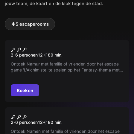
jouw team, de kaart en de klok tegen de stad.
🌲
5 escaperooms
Buiten
L'Alchimiste
2-6 personen
12
+
180
min.
Ontdek Namur met familie of vrienden door het escape
game 'L'Alchimiste' te spelen op het Fantasy-thema met
je smartphone.
Boeken
Buiten
Enquête: L'affaire Walter
2-6 personen
12
+
180
min.
Ontdek Namen met familie of vrienden door het escape