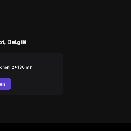
i, België
of the Dead
sonen
12
+
180
min.
en