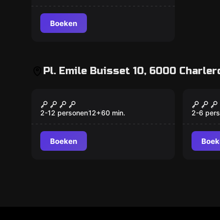
Boeken
Pl. Emile Buisset 10, 6000 Charlero
Escape room
Buiten
Le Procès, au Cabinet de
Rise 
Nieuw
Maître Hembise
2-12 personen
12
+
60
min.
2-6 per
Boeken
Boek