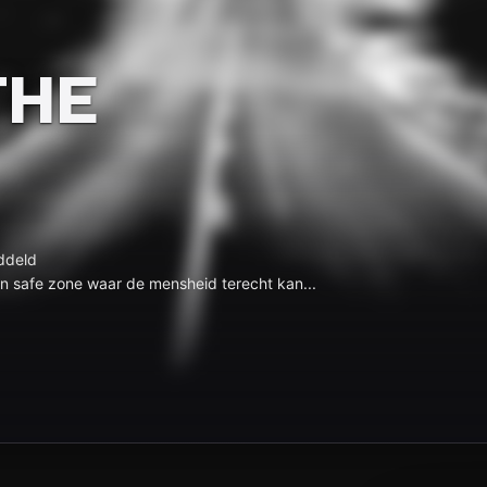
THE
ddeld
één safe zone waar de mensheid terecht kan...