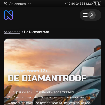
🇳🇱
Antwerpen
+49 89 248858220
Antwerpen
De Diamantroof
Escape room 12+
DE DIAMANTROOF
3 - 5 personen
90 minuten
Bovengemiddeld
Om 19u47 overvallen 9 gewapende criminelen een
waardetransport. Ze nemen voor 50 miljoen dollar aan