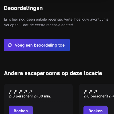
Beoordelingen
Er is hier nog geen enkele recensie. Vertel hoe jouw avontuur is
verlopen – laat de eerste recensie achter!
Voeg een beoordeling toe
Andere escaperooms op deze locatie
VR
VR
The Prison VR
Survival VR
2-6 personen
12
+
60
min.
2-6 personen
12
+
Boeken
Boeken