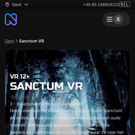
🇳🇱
Gent
+49 89 248858220
Gent
Sanctum VR
VR 12+
SANCTUM VR
2 - 6 personen
60 minuten
Gemiddeld
Neem deel aan de Virtual Reality Escape Room 'Sanctum'
en onderzoek de mysterieuze verdwijning van een oude
vriendin. Betreed een duistere wereld vol mystieke
wezens en confronteer de occulte sekte waar ze voor het