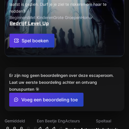
laatst is gezien. Durf je je ziel te riskeren om haar te
redden?
Beginners
Met Kinderen
Grote Groepen
Horror
Bedrijf Level Up
Spel boeken
Er zijn nog geen beoordelingen over deze escaperoom.
Laat uw eerste beoordeling achter en ontvang
bonuspunten 🎯
Voeg een beoordeling toe
Gemiddeld
Een Beetje Eng
Acteurs
Speltaal