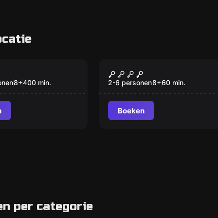
catie
Escape room
r Escape Hugor
Com'in & Escape
onen
8
+
400
min.
2-6 personen
8
+
60
min.
n
Boeken
 per categorie