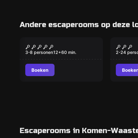
Andere escaperooms op deze lo
Escape room
Buiten
Escape Al Capone
Outdoo
3-8 personen
12
+
60
min.
2-24 pers
Boeken
Boeke
Escaperooms in Komen-Waasten