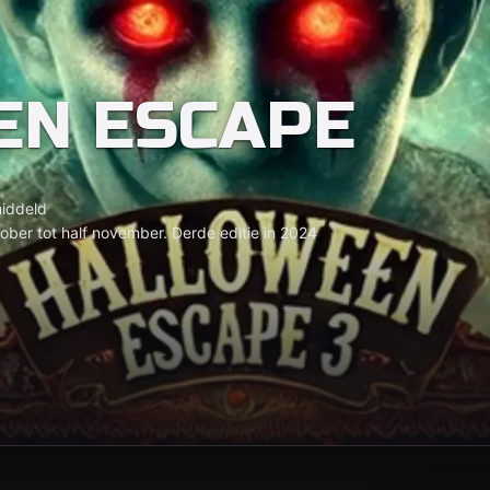
EN ESCAPE
iddeld
tober tot half november. Derde editie in 2024