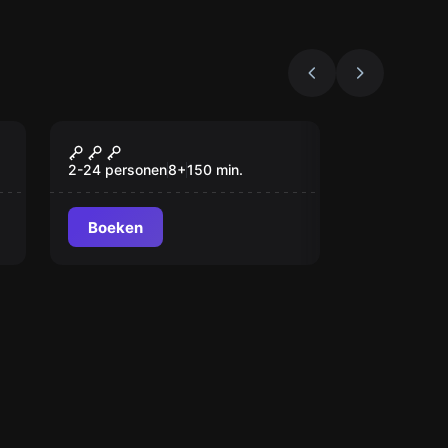
Buiten
Hugor Missies
2-24 personen
8
+
150
min.
Boeken