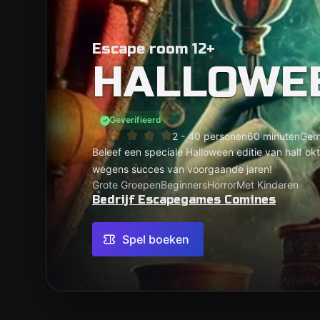
Escape room 12+
HALLOWE
Geverifieerd
2 - 40 personen
60 minuten
Gem
Beleef een speciale Halloween editie van half ok
wegens succes van voorgaande jaren!
Grote Groepen
Beginners
Horror
Met Kinderen
Bedrijf Escapegames Comines
Spel boeken