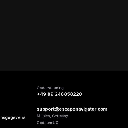
Ondersteuning
+49 89 248858220
support@escapenavigator.com
Munich, Germany
oonsgegevens
Codeum UG