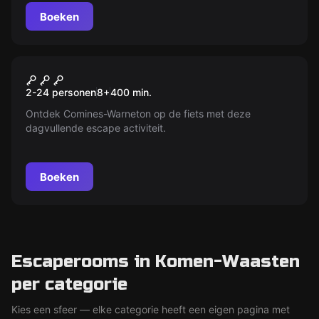
Boeken
Buiten
Outdoor Escape Hugor
2-24 personen
8
+
400
min.
Ontdek Comines-Warneton op de fiets met deze
dagvullende escape activiteit.
Boeken
Escaperooms in Komen-Waasten
per categorie
Kies een sfeer — elke categorie heeft een eigen pagina met