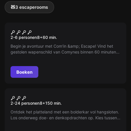
🧸
3 escaperooms
Escape room
Com'in & Escape
2-6 personen
8
+
60
min.
Begin je avontuur met Com'in &amp; Escape! Vind het
gestolen wapenschild van Comynes binnen 60 minuten.
Pas op, de listige Malafide zal het je niet gemakkelijk
maken...
Boeken
Buiten
Hugor Missies
2-24 personen
8
+
150
min.
Ontdek het platteland met een bolderkar vol hangsloten.
Los onderweg doe- en denkopdrachten op. Kies tussen
een wandeling van 2 km (1,5 uur) of 4 km (2,5 uur).