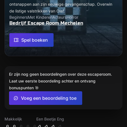
ontsnappen aan zijn eeuwige gevangenschap. Overwin
de listige valstrikken van Olaf.
Beginners
Met Kinderen
Acteurs
Horror
Bedrijf Escape Room Mechelen
Spel boeken
Er zijn nog geen beoordelingen over deze escaperoom.
Laat uw eerste beoordeling achter en ontvang
bonuspunten 🎯
Voeg een beoordeling toe
Makkelijk
Een Beetje Eng