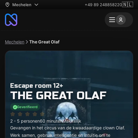
🇳🇱
Mechelen
+49 89 248858220
Mechelen
The Great Olaf
Escape room 12+
THE GREAT OLAF
Geverifieerd
2 - 5 personen
60 minuten
Makkelijk
Gevangen in het circus van de kwaadaardige clown Olaf.
Werk samen, gebruik intelligentie en intuïtie om te