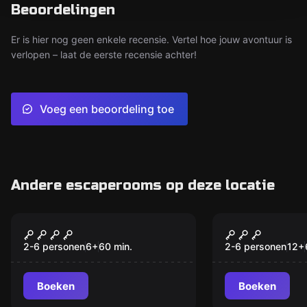
Beoordelingen
Er is hier nog geen enkele recensie. Vertel hoe jouw avontuur is
verlopen – laat de eerste recensie achter!
Voeg een beoordeling toe
Andere escaperooms op deze locatie
Escape room
Escape room
Out of Time
Secret of M
2-6 personen
6
+
60
min.
2-6 personen
12
+
Boeken
Boeken