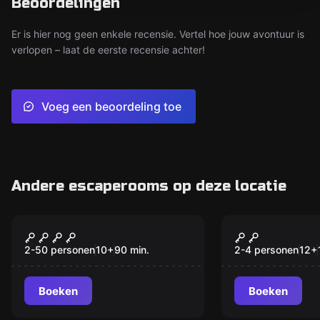
Beoordelingen
Er is hier nog geen enkele recensie. Vertel hoe jouw avontuur is
verlopen – laat de eerste recensie achter!
Voeg een beoordeling toe
Andere escaperooms op deze locatie
Buiten
Escape room
De Mysterieuze
De Speuren
Nieuw
Moordenaar
Speelkaart
2-50 personen
10
+
90
min.
2-4 personen
12
+
Boeken
Boeken