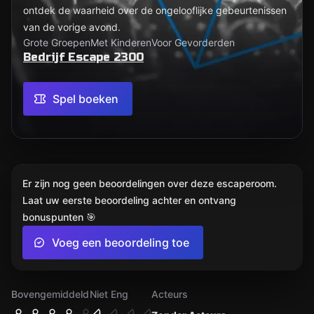
ontdek de waarheid over de ongelooflijke gebeurtenissen
van de vorige avond.
Grote Groepen
Met Kinderen
Voor Gevorderden
Bedrijf Escape 2300
Spel boeken
Er zijn nog geen beoordelingen over deze escaperoom.
Laat uw eerste beoordeling achter en ontvang
bonuspunten 🎯
Voeg een beoordeling toe
Bovengemiddeld
Niet Eng
Acteurs