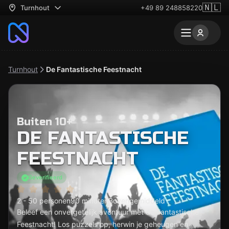
🇳🇱
Turnhout
+49 89 248858220
Turnhout
De Fantastische Feestnacht
Buiten 10+
DE FANTASTISCHE
FEESTNACHT
Geverifieerd
2 - 50 personen
90 minuten
Bovengemiddeld
Beleef een onvergetelijk avontuur met de Fantastische
Feestnacht! Los puzzels op, herwin je geheugen en