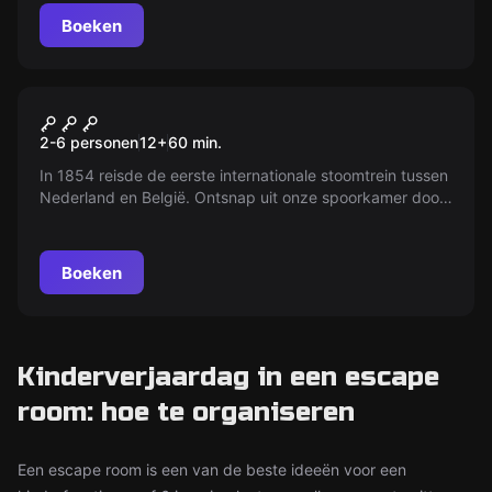
paradijs.
Boeken
Escape room
Lijn 12
2-6 personen
12
+
60
min.
In 1854 reisde de eerste internationale stoomtrein tussen
Nederland en België. Ontsnap uit onze spoorkamer door
raadsels op te lossen binnen 60 minuten. Weet jij de
'stationsdeur' te openen?
Boeken
Kinderverjaardag in een escape
room: hoe te organiseren
Een escape room is een van de beste ideeën voor een