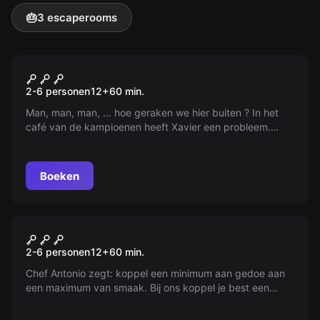
🎂
3 escaperooms
Escape room
FC De Kampioenen
2-6 personen
12
+
60
min.
Man, man, man, … hoe geraken we hier buiten ? In het
café van de kampioenen heeft Xavier een probleem.
Zoek de sterren van de serie in de studio van Radio Hallo
en los daarna zijn probleem samen met hen op. Zo
geraak je hier buiten ‘mijn gedacht’.
Boeken
Escape room
Ristorante Paradiso Perduto
2-6 personen
12
+
60
min.
Chef Antonio zegt: koppel een minimum aan gedoe aan
een maximum van smaak. Bij ons koppel je best een
minimum aan gedoe aan een maximum van gezond
verstand. Common sense leidt jullie binnen het uur uit ons