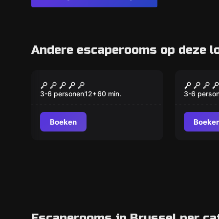
Andere escaperooms op deze lo
Escape room
Escape ro
Phileas Fogg's
Sherlo
Residence
3-6 personen
12
+
60
min.
3-6 perso
Boeken
Boeke
Escaperooms in Brussel per ca