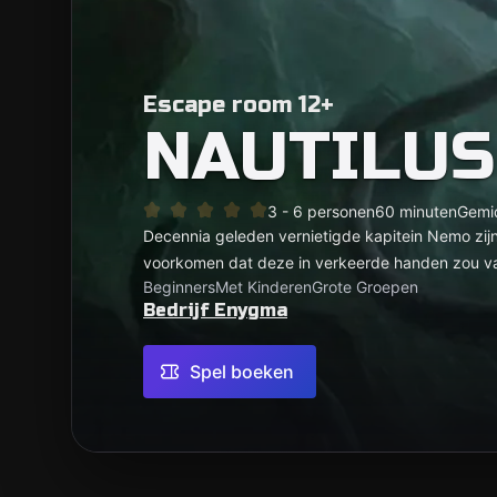
Escape room 12+
NAUTILUS
3 - 6 personen
60 minuten
Gemi
Decennia geleden vernietigde kapitein Nemo zijn 
voorkomen dat deze in verkeerde handen zou vall
Beginners
Met Kinderen
Grote Groepen
Bedrijf Enygma
Spel boeken