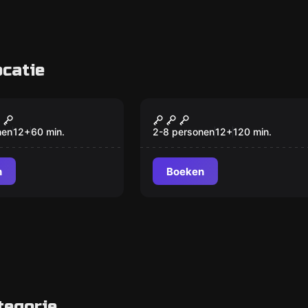
catie
om
Escape room
cked
Brussels by Puzzles
Nieuw
nen
12
+
60
min.
2-8 personen
12
+
120
min.
n
Boeken
tegorie