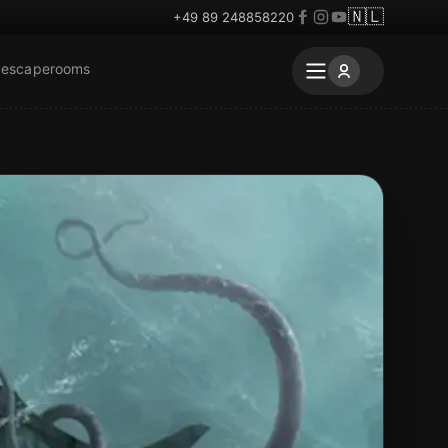
🇳🇱
+49 89 248858220
 escaperooms