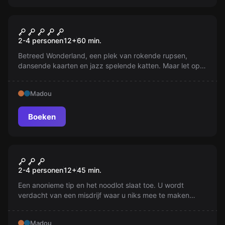
Escape room
Alice in Wonderland
2-4 personen
12
+
60
min.
Betreed Wonderland, een plek van rokende rupsen,
dansende kaarten en jazz spelende katten. Maar let op,
als de klok slaat, verdwijnt de uitgang. Blijf je voor altijd
in Wonderland?
Madou
Boeken
Escape room
Prison
2-4 personen
12
+
45
min.
Een anonieme tip en het noodlot slaat toe. U wordt
verdacht van een misdrijf waar u niks mee te maken
heeft. Uw proces begint over 60 minuten, uw advocaat is
verdwenen en de rechter is meedogenloos. Ontsnap nu
Madou