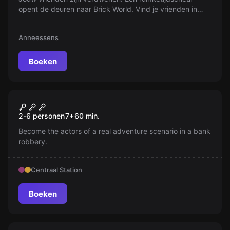
opent de deuren naar Brick World. Vind je vrienden in
deze kleurrijke wereld... voordat de scheur weer sluit!
Anneessens
Boeken
Escape room
The Bank Job
Nieuw
2-6 personen
7
+
60
min.
Become the actors of a real adventure scenario in a bank
robbery.
Centraal Station
Boeken
Escape room