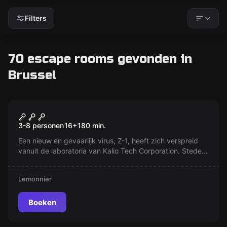
Filters
70 escape rooms gevonden in
Brussel
Escape room
Opstanding van de Doden
Nieuw
3-8 personen
16
+
180
min.
Een nieuw en gevaarlijk virus, Z-1, heeft zich verspreid
vanuit de laboratoria van Kalio Tech Corporation. Steden
vallen ten prooi aan zombiehordes. Weet jij te
ontsnappen aan de dreiging van deze vleesetende
Lemonnier
ondoden voordat het te laat is?
Boeken