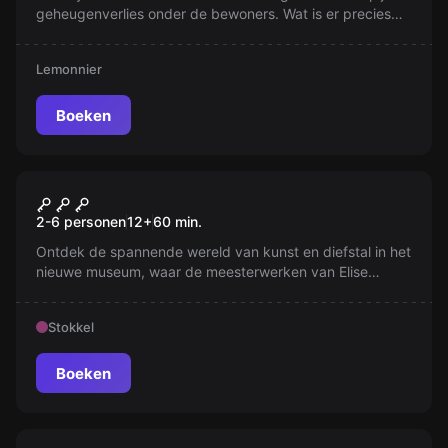
geheugenverlies onder de bewoners. Wat is er precies
gebeurd? Ontdek de verborgen geheimen en ontrafel de
raadselachtige gebeurtenissen van die ene nacht. Wat
Lemonnier
heb je zelf misschien gemist?
Boeken
Escape room
Het Museum
Nieuw
2-6 personen
12
+
60
min.
Ontdek de spannende wereld van kunst en diefstal in het
nieuwe museum, waar de meesterwerken van Elise
Berkvens schitteren. Kun jij als inbreker teamleider het
bewakingssysteem omzeilen en de waardevolle werken
Stokkel
stelen zonder gepakt te worden? Een gevaarlijk spel
begint!
Boeken
Escape room