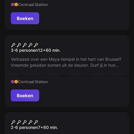
Centraal Station
Boeken
Escape room
Mayan Temple
3-6 personen
12
+
60
min.
Verbaasd over een Maya-tempel in het hart van Brussel?
Vreemde geluiden komen uit de deuren. Durf jij in hun
voetsporen te lopen? Wij niet...
Centraal Station
Boeken
Escape room
Bank Overval
2-6 personen
7
+
60
min.