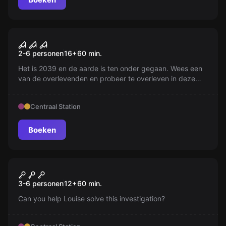
Escape room
Panic Room
2-6 personen
16
+
60
min.
Het is 2039 en de aarde is ten onder gegaan. Wees een
van de overlevenden en probeer te overleven in deze
vijandige omgeving. Ga je het redden? Je hebt 60
minuten.
Centraal Station
Boeken
Escape room
La Cale de Cortez
Nieuw
3-6 personen
12
+
60
min.
Can you help Louise solve this investigation?