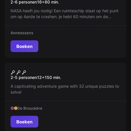
2-6 personen
16
+
60
min.
NASA heeft jou nodig! Een ruimteschip staat op het punt
om op Aarde te crashen: je hebt 60 minuten om de
controle terug te nemen en het schip te redden!
Samenwerking, observatie en logica zijn je beste
Anneessens
vaardigheden om te slagen! Ontdek een
verbazingwekkend ruimteschip en ontdek al zijn
geheimen, van de machinekamer tot de cockpit!
Boeken
Escape room
Prison Island
Nieuw
2-5 personen
12
+
150
min.
A captivating adventure game with 32 unique puzzles to
solve!
De Brouckère
Boeken