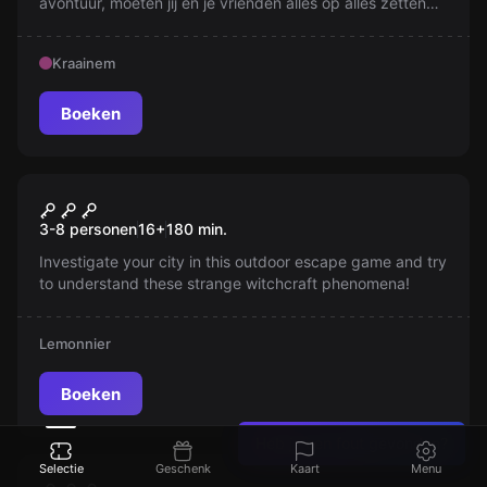
avontuur, moeten jij en je vrienden alles op alles zetten
om te overleven. Kunnen jullie het hoofd koel houden
terwijl het vliegtuig en jullie levens op het spel staan?
Kraainem
Ontdek de kracht van ware vriendschap in het heetst
van de strijd.
Boeken
Escape room
The Alchemist
Nieuw
3-8 personen
16
+
180
min.
Investigate your city in this outdoor escape game and try
to understand these strange witchcraft phenomena!
Lemonnier
Boeken
Heb je een fout gevonden?
Escape room
Selectie
Geschenk
Kaart
Menu
Nieuw