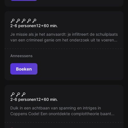
Escape room
Blacksad - Privé-detective
2-6 personen
12
+
60
min.
Je missie als je het aanvaardt: je infiltreert de schuilplaats
van een crimineel genie om het onderzoek uit te voeren.
Omzeil de valstrikken, de geheimen achterhalen, bewijs
dat hij schuldig is, maar vooral ... kom er levend eruit!
Anneessens
Boeken
Escape room
Fort Knox
Nieuw
2-6 personen
12
+
60
min.
Duik in een achtbaan van spanning en intriges in
Coppens Code! Een onontdekte complottheorie baant
zich een weg door de duistere gangen van Fort Knox. Zal
de waarheid het daglicht zien, of zal chaos de