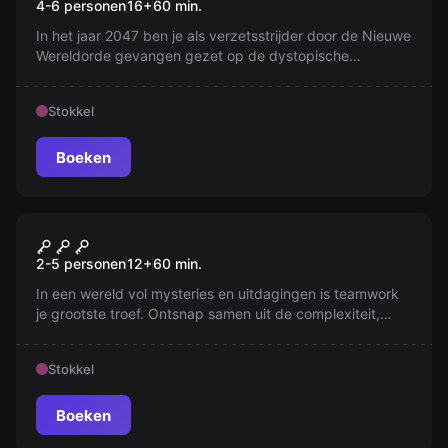
4-6 personen
16
+
60
min.
In het jaar 2047 ben je als verzetsstrijder door de Nieuwe
Wereldorde gevangen gezet op de dystopische
gevangenisplaneet Orcus. Terwijl de bewakers je naar de
streng beveiligde Zone X brengen, moet je alles op alles
Stokkel
zetten om te ontsnappen of voor altijd achter tralies
blijven.
Boeken
Escape room
Gevangenisuitbraak
Nieuw
2-5 personen
12
+
60
min.
In een wereld vol mysteries en uitdagingen is teamwork
je grootste troef. Ontsnap samen uit de complexiteit,
gebruik slimheid en vindingrijkheid om te overwinnen. Elk
puzzelstukje kan het verschil maken op weg naar een
Stokkel
glorieuze ontsnapping. Kun jij het raadsel oplossen?
Boeken