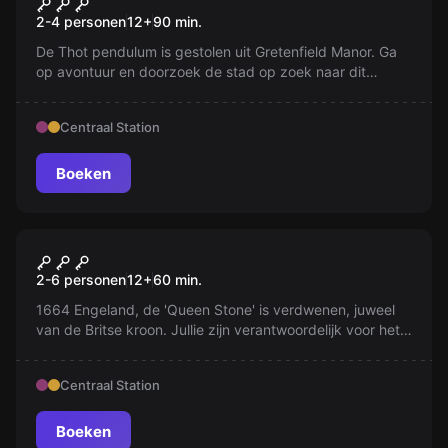
Le vol du Pendule Millénaire
2-4 personen
12
+
90
min.
De Thot pendulum is gestolen uit Gretenfield Manor. Ga
op avontuur en doorzoek de stad op zoek naar dit
gevaarlijke artefact!
Centraal Station
Boeken
Escape room
Cortez's Hold
2-6 personen
12
+
60
min.
1664 Engeland, de 'Queen Stone' is verdwenen, juweel
van de Britse kroon. Jullie zijn verantwoordelijk voor het
vinden en terughalen van deze steen! Maar wees
voorzichtig, 'Cortez' is iemand sluw en zou je snel kunnen
Centraal Station
opmerken! Veel succes matrozen!
Boeken