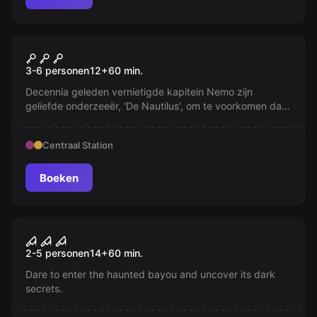
Escape room
Nautilus
3-6 personen
12
+
60
min.
Decennia geleden vernietigde kapitein Nemo zijn
geliefde onderzeeër, 'De Nautilus', om te voorkomen dat
deze in verkeerde handen zou vallen. Wat is zijn verhaal?
Centraal Station
Boeken
Escape room
Bloodshed Bayou
Nieuw
2-5 personen
14
+
60
min.
Dare to enter the haunted bayou and uncover its dark
secrets.