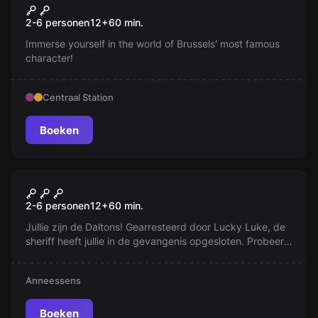
The Room of Manneken Pis
Nieuw
2-6 personen
12
+
60
min.
Immerse yourself in the world of Brussels' most famous
character!
Centraal Station
Boeken
Escape room
De Ontsnapping van de
2-6 personen
12
+
60
min.
Daltons
Jullie zijn de Daltons! Gearresteerd door Lucky Luke, de
sheriff heeft jullie in de gevangenis opgesloten. Probeer
te ontsnappen en je spaargeld te herstellen!
Anneessens
Boeken