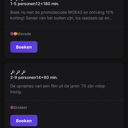
1-5 personen
12
+
180
min.
Boek nu met de promotiecode WOE43 en ontvang 10%
korting! Geniet van het buiten zijn, los raadsels op en
verken de stad. Probeer het nu, zelfs de lokale bewoners
leren van ons. PS De puzzels zijn geweldig!
Merode
Boeken
Escape room
The Movie Set
Nieuw
2-9 personen
14
+
60
min.
De opnames van een film uit de jaren ’70 zijn volop
bezig.
Stokkel
Boeken