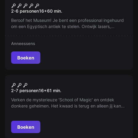
Mission Museum
2-6 personen
16
+
60
min.
Beroof het Museum! Je bent een professional ingehuurd
om een Egyptisch antiek te stelen. Ontwijk lasers,
ontcijfer beveiligingssystemen en ontsnap voor je wordt
betrapt. Ontdek een prachtig museum met een
Anneessens
sensationeel high-tech beveiligingssysteem!
Boeken
Escape room
Harry Pøtter
2-7 personen
16
+
61
min.
Verken de mysterieuze 'School of Magic' en ontdek
donkere geheimen. Het kwaad is terug en alleen jij kan
het stoppen. Vind alle zielstukjes en bevrijd de school
van het ergste kwaad. Durf jij het aan?
Boeken