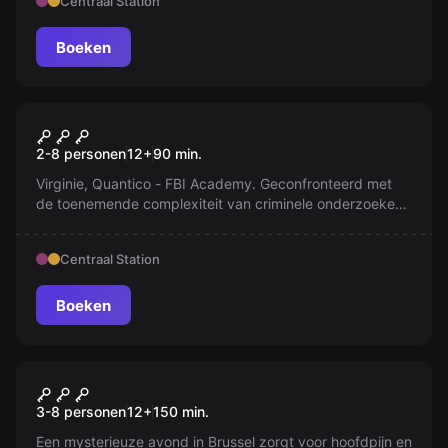
Centraal Station
Boeken
Escape room
Quantico
2-8 personen
12
+
90
min.
Virginie, Quantico - FBI Academy. Geconfronteerd met
de toenemende complexiteit van criminele onderzoeken,
is de FBI Academy op zoek naar eliteagenten. Word
getraind door de beste instructeurs.
Centraal Station
Boeken
Escape room
De Brusselse Kater
Nieuw
3-8 personen
12
+
150
min.
Een mysterieuze avond in Brussel zorgt voor hoofdpijn en