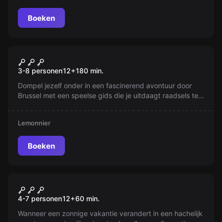
het!
Boeken
Escape room
Verrassend Brussel
Nieuw
3-8 personen
12
+
180
min.
Dompel jezelf onder in een fascinerend avontuur door
Brussel met een speelse gids die je uitdaagt raadsels te
kraken. Ontdek geheime locaties en geschiedenis terwijl
je raadsels oplost. Kun jij je weg vinden en de hoogste
Lemonnier
score halen? Beleef Brussel anders!
Boeken
Escape room
Vlucht 923
Nieuw
4-7 personen
12
+
60
min.
Wanneer een zonnige vakantie verandert in een hachelijk