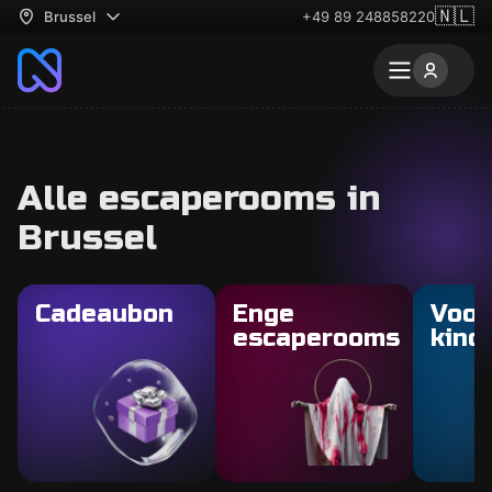
🇳🇱
Brussel
+49 89 248858220
Alle escaperooms in
Brussel
Cadeaubon
Enge
Voor
escaperooms
kind