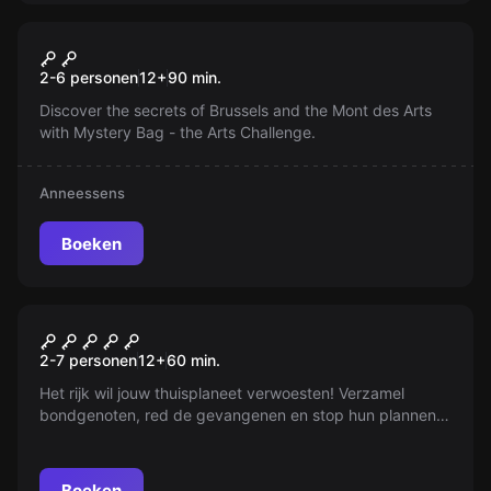
Escape room
The Art Challenge
Nieuw
2-6 personen
12
+
90
min.
Discover the secrets of Brussels and the Mont des Arts
with Mystery Bag - the Arts Challenge.
Anneessens
Boeken
Escape room
Star Wars® ©
2-7 personen
12
+
60
min.
Het rijk wil jouw thuisplaneet verwoesten! Verzamel
bondgenoten, red de gevangenen en stop hun plannen.
Met miljarden levens op het spel, is er geen tijd te
verliezen. May the force be with you!
Boeken