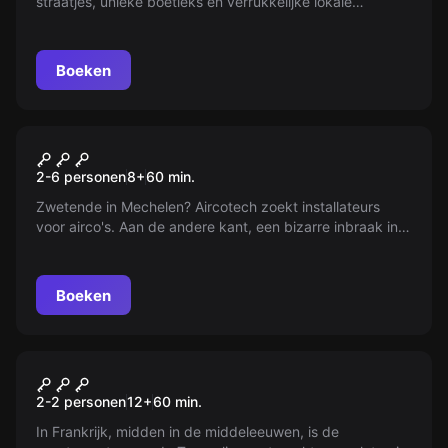
straatjes, unieke boetieks en verrukkelijke lokale
lekkernijen op je wachten. Mis de beroemde Cuvée Marie
niet in Jean Tribault's wijnwinkel. Geniet van de warme
gastvrijheid en charme van dit verborgen juweeltje. Boek
Boeken
nu!
Escape room
De wraak van Han
2-6 personen
8
+
60
min.
Zwetende in Mechelen? Aircotech zoekt installateurs
voor airco's. Aan de andere kant, een bizarre inbraak in
Inram Center brengt een gevaarlijk product in verkeerde
handen.
Boeken
Escape room
Le Fort
2-2 personen
12
+
60
min.
In Frankrijk, midden in de middeleeuwen, is de