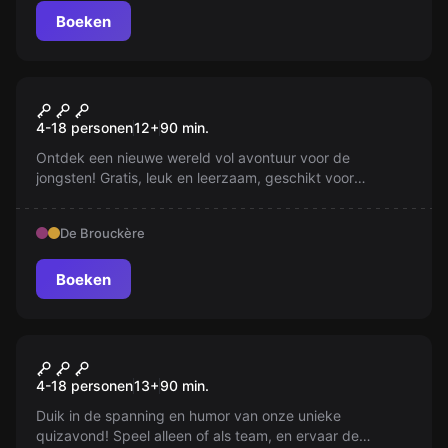
Boeken
Escape room
Quiz Room Kids
Nieuw
4-18 personen
12
+
90
min.
Ontdek een nieuwe wereld vol avontuur voor de
jongsten! Gratis, leuk en leerzaam, geschikt voor
kinderen van alle leeftijden. Duik in boeiende verhalen,
spannende spelletjes en creatieve uitdagingen. Perfect
De Brouckère
voor nieuwsgierig aagjes die elke dag iets nieuws willen
leren!
Boeken
Escape room
De Originele Quiz
Nieuw
4-18 personen
13
+
90
min.
Duik in de spanning en humor van onze unieke
quizavond! Speel alleen of als team, en ervaar de