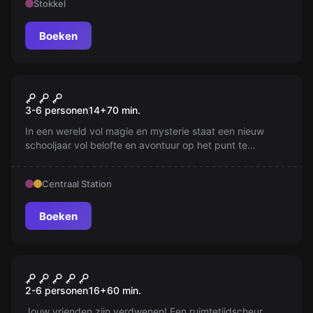
Stokkel
bovenhand nemen? Ontdek het voordat het te laat is!
Boeken
Escape room
The School of Wizardry
3-6 personen
14
+
70
min.
In een wereld vol magie en mysterie staat een nieuw
schooljaar vol belofte en avontuur op het punt te
beginnen op de school voor tovenarij. Er dreigt echter
gevaar als een vergeten kwaad zich in je nestelt.
Centraal Station
Boeken
Escape room
Brick World
2-6 personen
16
+
60
min.
Jouw vrienden zijn verdwenen! Een ruimtetijdscheur