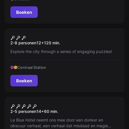
het nog kan !
Boeken
Escape room
Brussels by Puzzles
Nieuw
2-8 personen
12
+
120
min.
Explore the city through a series of engaging puzzles!
Centraal Station
Boeken
Escape room
Blue Hotel
2-5 personen
14
+
60
min.
Le Blue Hotel neemt ons mee door een donker en
obscuur verhaal, een verhaal dat misdaad en magie