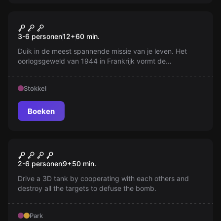
Escape room
Ryan redden
Nieuw
3-6 personen
12
+
60
min.
Duik in de meest spannende missie van je leven. Het
oorlogsgeweld van 1944 in Frankrijk vormt de
achtergrond terwijl jouw peloton op zoek gaat naar
soldaat Ryan. Jullie veerkracht en moed worden op de
Stokkel
proef gesteld. Kunnen jullie de missie tot een succesvol
einde brengen?
Boeken
Escape room
THE BOMB
Nieuw
2-6 personen
9
+
50
min.
Drive a 3D tank by cooperating with each others and
destroy all the targets to defuse the bomb.
Park