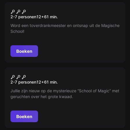
Escape room
Harry Potter® ‘School der
Nieuw
2-7 personen
12
+
61
min.
Magie’ © gebaseerd
Word een toverdrankmeester en ontsnap uit de Magische
School!
Boeken
Escape room
Harry Potter® ‘Mysterie Van
Nieuw
2-7 personen
12
+
61
min.
De School der Magie’ ©
Jullie zijn nieuw op de mysterieuze “School of Magic” met
gebaseerd
geruchten over het grote kwaad.
Boeken