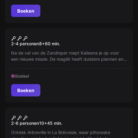
Boeken
Escape room
De Dolk van de Tijd (Prince of
Nieuw
2-4 personen
8
+
60
min.
Persia)
Na de val van de Zandloper roept Kaileena je op voor
een nieuwe missie. De magiër heeft duistere plannen en
wil een leger van zandmonsters creëren. Met de
herstelde Dolk van de Tijd in handen, moet je snel
Stokkel
handelen. Zal je op tijd zijn om een ramp te voorkomen?
Boeken
Escape room
ARBREVILLE
Nieuw
2-6 personen
10
+
45
min.
Ontdek Arbreville in La Brévoisie, waar pittoreske