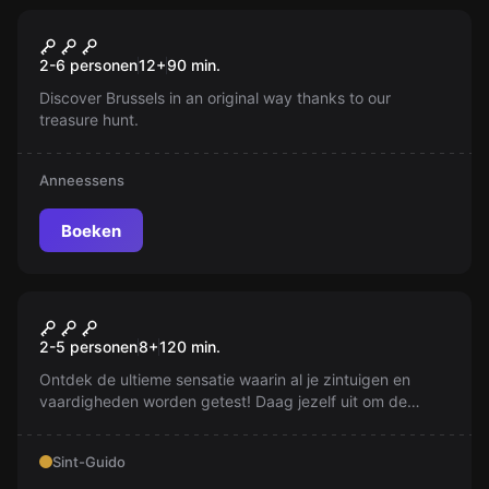
Escape room
The Secret Of The Manneken
Nieuw
2-6 personen
12
+
90
min.
Pis
Discover Brussels in an original way thanks to our
treasure hunt.
Anneessens
Boeken
Escape room
Prison Island
Nieuw
2-5 personen
8
+
120
min.
Ontdek de ultieme sensatie waarin al je zintuigen en
vaardigheden worden getest! Daag jezelf uit om de
obstakels te overwinnen en triomfantelijk uit elke cel te
komen. Verzamel punten in deze intense race tegen de
Sint-Guido
klok. Ben jij klaar voor de uitdaging?