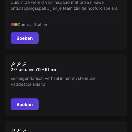
Duik in de wereld van misdaad met onze nieuwe
ontsnappingsspel! Jij en je team zijn de hoofdrolspelers
in een bankroof. Vind de oplossingen en ontsnap aan de
politie. Durf de uitdaging aan!
Centraal Station
Boeken
Escape room
Mario Bros® 'en de verloren
Nieuw
2-7 personen
12
+
61
min.
superstar'© gebasseerd
Een legendarisch verhaal in het mysterieuze
Paddestoelenland.
Boeken
Buiten
World City Trail