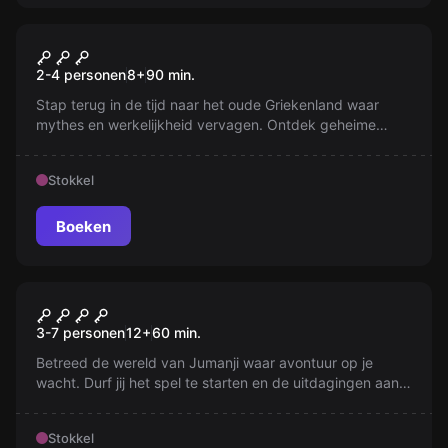
Escape room
Voorbij Medusa's Poort
Nieuw
2-4 personen
8
+
90
min.
Stap terug in de tijd naar het oude Griekenland waar
mythes en werkelijkheid vervagen. Ontdek geheime
artefacten en ontmoet meedogenloze goden. Ben je
klaar om de mysteries van de Egeïsche kust te
Stokkel
ontrafelen? Duik in dit avontuur en vind het
legendarische schip van de Argonauten.
Boeken
Escape room
Jumanji
Nieuw
3-7 personen
12
+
60
min.
Betreed de wereld van Jumanji waar avontuur op je
wacht. Durf jij het spel te starten en de uitdagingen aan
te gaan die op de loer liggen? Ontsnap aan de jungle
door elke ronde te overleven. Kun jij het mysterie
Stokkel
oplossen voor het te laat is? Begin het spel en ontdek