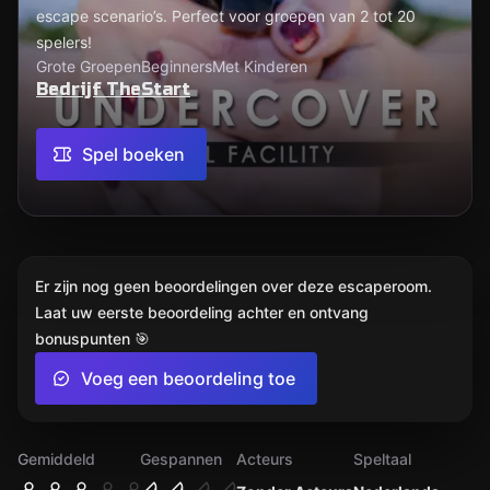
escape scenario’s. Perfect voor groepen van 2 tot 20
spelers!
Grote Groepen
Beginners
Met Kinderen
Bedrijf TheStart
Spel boeken
Er zijn nog geen beoordelingen over deze escaperoom.
Laat uw eerste beoordeling achter en ontvang
bonuspunten 🎯
Voeg een beoordeling toe
Gemiddeld
Gespannen
Acteurs
Speltaal