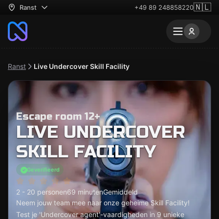
🇳🇱
Ranst
+49 89 248858220
Ranst
Live Undercover Skill Facility
Escape room 12+
LIVE UNDERCOVER
SKILL FACILITY
Geverifieerd
2 - 20 personen
69 minuten
Gemiddeld
Neem jouw team mee naar onze geheime Skill Facility!
Test je 'Undercover agent'-vaardigheden in 9 unieke