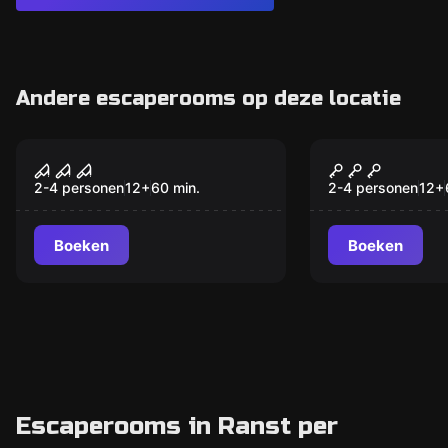
Andere escaperooms op deze locatie
VR
VR
VR House of Fear Call
VR Dream H
of Blood
2-4 personen
12
+
60
min.
2-4 personen
12
+
Boeken
Boeken
Escaperooms in Ranst per