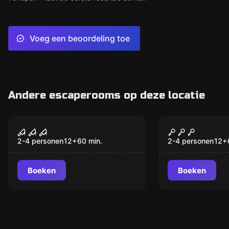
Voeg een beoordeling toe
Andere escaperooms op deze locatie
VR
VR
VR House of Fear Call
VR Dream H
of Blood
2-4 personen
12
+
60
min.
2-4 personen
12
+
Boeken
Boeken