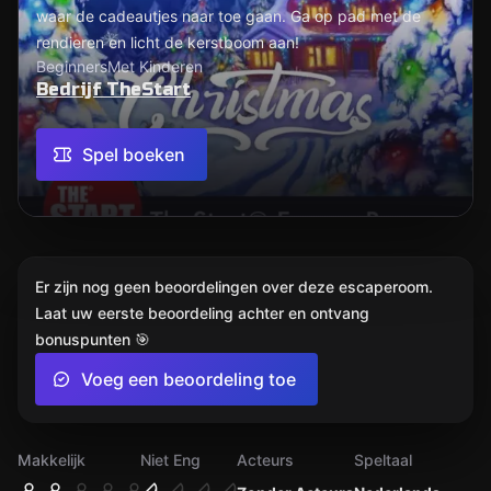
waar de cadeautjes naar toe gaan. Ga op pad met de
rendieren en licht de kerstboom aan!
Beginners
Met Kinderen
Bedrijf TheStart
Spel boeken
Er zijn nog geen beoordelingen over deze escaperoom.
Laat uw eerste beoordeling achter en ontvang
bonuspunten 🎯
Voeg een beoordeling toe
Makkelijk
Niet Eng
Acteurs
Speltaal