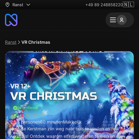
🇳🇱
Ranst
+49 89 248858220
Ranst
VR Christmas
VR 12+
VR CHRISTMAS
Geverifieerd
2 - 4 personen
60 minuten
Makkelijk
Help de Kerstman ziin weg naar huis te vinden en red
Kerstmis! Ontdek waarom elfen weigeren te werken en