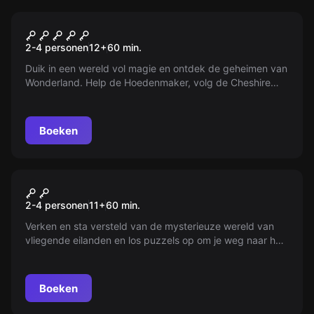
VR
VR Alice in Wonderland
2-4 personen
12
+
60
min.
Duik in een wereld vol magie en ontdek de geheimen van
Wonderland. Help de Hoedenmaker, volg de Cheshire
Cat en versla de Hartenkoningin. Red Wonderland!
Boeken
VR
VR Jungle Quest
2-4 personen
11
+
60
min.
Verken en sta versteld van de mysterieuze wereld van
vliegende eilanden en los puzzels op om je weg naar huis
te vinden in 60 minuten. Jungle Quest is een escape
room beleving die niet te moeilijk is.
Boeken