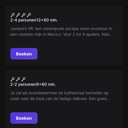
VR
VR Jumpers
2-4 personen
12
+
60
min.
Jumpers VR: een steampunk escape room-avontuur in
een verlaten mijn in Mexico. Voor 2 tot 4 spelers. Niet
geschikt voor beginners.
Boeken
VR
VR Save Notre-Dame on Fire
2-2 personen
9
+
60
min.
Je zal als brandweerman de kathedraal betreden op
zoek naar de kluis van de heilige relikwie. Een goed
bewaard geheim! Beweeg door de vlammen nadat de
torens instorten en beklim vervolgens de noordelijke
toren die boven Parijs uitsteekt!
Boeken