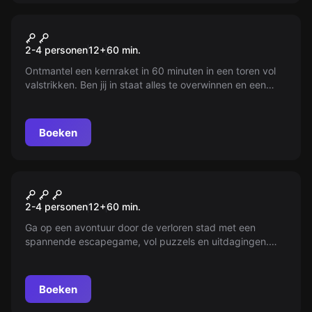
VR
VR Mission Sigma
2-4 personen
12
+
60
min.
Ontmantel een kernraket in 60 minuten in een toren vol
valstrikken. Ben jij in staat alles te overwinnen en een
nucleaire aanval te voorkomen? Speciaal force-team
vertrouwt op jou!
Boeken
Escape room
VR Atlantis
2-4 personen
12
+
60
min.
Ga op een avontuur door de verloren stad met een
spannende escapegame, vol puzzels en uitdagingen.
Bereid je voor op gevechten tegen oude vijanden, terwijl
je dieper in de geheimen duikt.
Boeken