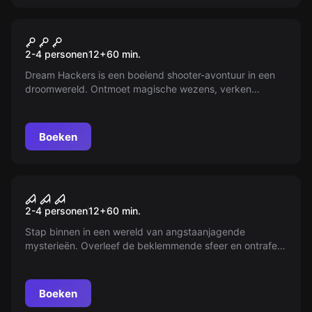
VR
VR Dream Hackers
2-4 personen
12
+
60
min.
Dream Hackers is een boeiend shooter-avontuur in een
droomwereld. Ontmoet magische wezens, verken
onbekende steden en beleef het verleden en de
toekomst. Maar pas op voor de levende nachtmerries!
Boeken
VR
VR House of Fear Call of
2-4 personen
12
+
60
min.
Blood
Stap binnen in een wereld van angstaanjagende
mysterieën. Overleef de beklemmende sfeer en ontrafel
het huiveringwekkende raadsel. Durf jij het aan? De
gruwelen wachten op jou.
Boeken