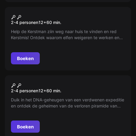
VR
VR Christmas
2-4 personen
12
+
60
min.
Help de Kerstman ziin weg naar huis te vinden en red
Kerstmis! Ontdek waarom elfen weigeren te werken en
waar de cadeautjes naar toe gaan. Ga op pad met de
rendieren en licht de kerstboom aan!
Boeken
VR
VR Escape The Lost Pyramid
2-4 personen
12
+
60
min.
Duik in het DNA-geheugen van een verdwenen expeditie
en ontdek de geheimen van de verloren piramide van
Nebka. Wat is hun lot? Wat hebben ze gevonden? Je
team wacht op antwoorden!
Boeken