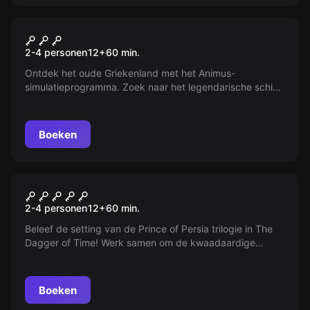
VR
VR Beyond Medusa's Gate
2-4 personen
12
+
60
min.
Ontdek het oude Griekenland met het Animus-
simulatieprogramma. Zoek naar het legendarische schip
van de Argonauten. Beleef de tijd van filosofen, goden en
orakels.
Boeken
VR
VR Prince of Persia: The
2-4 personen
12
+
60
min.
Dagger of Time
Beleef de setting van de Prince of Persia trilogie in The
Dagger of Time! Werk samen om de kwaadaardige
magiër te stoppen. Jouw kracht ligt in de samenwerking.
Boeken