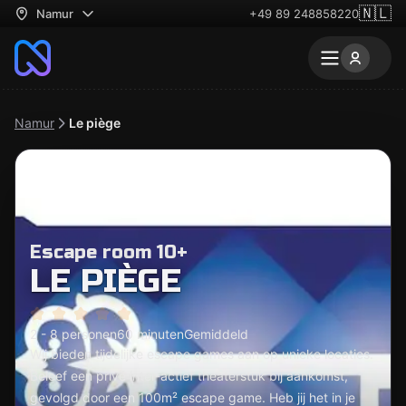
🇳🇱
Namur
+49 89 248858220
Namur
Le piège
Escape room 10+
LE PIÈGE
2 - 8 personen
60 minuten
Gemiddeld
Wij bieden tijdelijke escape games aan op unieke locaties.
Beleef een privé inter-actief theaterstuk bij aankomst,
gevolgd door een 100m² escape game. Heb jij het in je