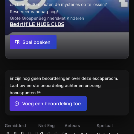
om binnen 60 minuten de mysteries op te lossen?
Reserveer vandaag nog!
Grote Groepen
Beginners
Met Kinderen
Bedrijf LE HUIS CLOS
Spel boeken
Er zijn nog geen beoordelingen over deze escaperoom.
Laat uw eerste beoordeling achter en ontvang
bonuspunten 🎯
Voeg een beoordeling toe
Gemiddeld
Niet Eng
Acteurs
Speltaal