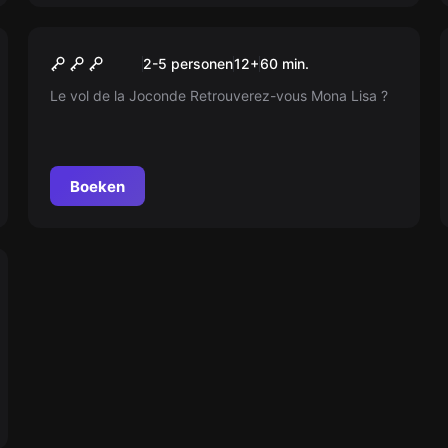
Escape room
Secrets de Léonard
2-5 personen
12
+
60
min.
Le vol de la Joconde Retrouverez-vous Mona Lisa ?
Boeken