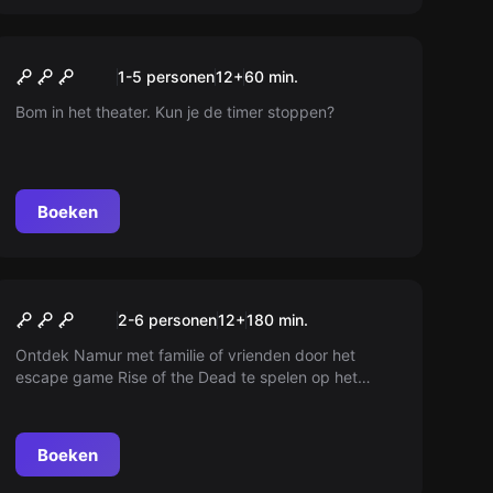
Escape room
Théâtre de Namur
1-5 personen
12
+
60
min.
Bom in het theater. Kun je de timer stoppen?
Boeken
Buiten
Rise of the Dead
2-6 personen
12
+
180
min.
Ontdek Namur met familie of vrienden door het
escape game Rise of the Dead te spelen op het
thema Zombies dankzij je smartphone.
Boeken