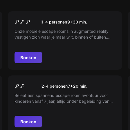
Online escape room
Escape Galaxy I
1-4 personen
9
+
30
min.
Onze mobiele escape rooms in augmented reality
vestigen zich waar je maar wilt, binnen of buiten.
Gewapend met een tablet, treedt het team spelers
de speeltent binnen met een 360° immersief decor.
Spelers scannen de spelmarkeringen, waardoor
Boeken
virtuele objecten op het tabletscherm verschijnen.
Door interactie met de objecten, lossen ze geleidelijk
puzzels op en werken ze samen om hun doel te
bereiken!
Online escape room
Toy Escape
2-4 personen
7
+
20
min.
Beleef een spannend escape room avontuur voor
kinderen vanaf 7 jaar, altijd onder begeleiding van
een volwassene. Onze mobiele escape rooms met
augmented reality komen waar je maar wilt, binnen
of buiten.
Boeken