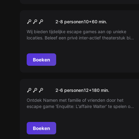
Escape room
Le piège
2-8 personen
10
+
60
min.
Wij bieden tijdelijke escape games aan op unieke
locaties. Beleef een privé inter-actief theaterstuk bij
aankomst, gevolgd door een 100m² escape game.
Heb jij het in je om binnen 60 minuten de mysteries
op te lossen? Reserveer vandaag nog!
Boeken
Buiten
Enquête: L'affaire Walter
2-6 personen
12
+
180
min.
Ontdek Namen met familie of vrienden door het
escape game 'Enquête: L'affaire Walter' te spelen op
je smartphone.
Boeken