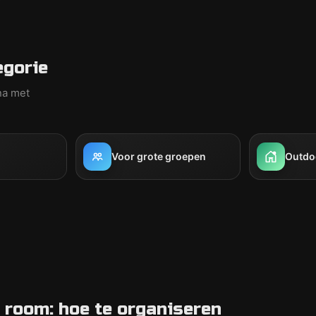
egorie
na met
Voor grote groepen
Outdo
 room: hoe te organiseren