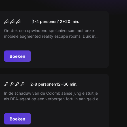
Online escape room
La Maison Hantée
1-4 personen
12
+
20
min.
Ontdek een opwindend speluniversum met onze
mobiele augmented reality escape rooms. Duik in
een 360° immersieve omgeving en los puzzels op
om je doel te bereiken!
Boeken
Escape room
Pablo Escobar
Nieuw
2-8 personen
12
+
60
min.
In de schaduw van de Colombiaanse jungle stuit je
als DEA-agent op een verborgen fortuin aan geld en
wapens, eigendom van de beruchte Pablo Escobar.
Kies: multimiljonair worden met alle risico's van dien,
of trouw blijven aan je land en proberen hem te
Boeken
arresteren?