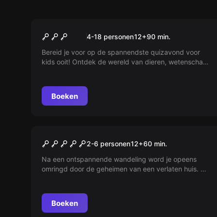
Escape room
Quiz Room Kids
Nieuw
4-18 personen
12
+
90
min.
Bereid je voor op de spannendste quizavond voor
kids ooit! Ontdek de wereld van dieren, wetenschap
en meer met spectaculaire vragen die hun brein
uitdagen. Beleef het plezier van een tv-spelshow en
laat het avontuur beginnen, perfect voor
Boeken
nieuwsgierige jonge geesten!
Escape room
Paranormale Activiteit
Nieuw
2-6 personen
12
+
60
min.
Na een ontspannende wandeling word je opeens
omringd door de geheimen van een verlaten huis. De
deuren sluiten zich, je vrienden verdwijnen in het
niets en angstaanjagende geluiden vullen de nacht.
Kun je ontsnappen aan het mysterie waar niemand
Boeken
blijkt te zijn? Durf jij de uitdaging aan?