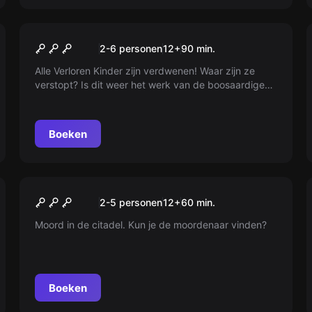
Buiten
Peter Pan : L'ombre Perdue
2-6 personen
12
+
90
min.
Alle Verloren Kinder zijn verdwenen! Waar zijn ze
verstopt? Is dit weer het werk van de boosaardige
Kapitein Haak? Ga naar alle hoeken van de stad om
ze te vinden!
Boeken
Escape room
Citadelle de Namur
2-5 personen
12
+
60
min.
Moord in de citadel. Kun je de moordenaar vinden?
Boeken