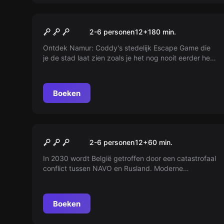
Buiten
Discover Namur
2-6 personen
12
+
180
min.
Ontdek Namur: Coddy's stedelijk Escape Game die
je de stad laat zien zoals je het nog nooit eerder hebt
gezien!
Boeken
Escape room
Laatste Ontsnapping
Nieuw
2-6 personen
12
+
60
min.
In 2030 wordt België getroffen door een catastrofaal
conflict tussen NAVO en Rusland. Moderne
communicatie is vernietigd, maar een oud
bunkersysteem biedt hoop. Met raketten onderweg
hebben jullie nog slechts 60 minuten om het lot van
Boeken
het land te veranderen. Kun je de geschiedenis
herschrijven?