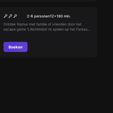
Buiten
L'Alchimiste
2-6 personen
12
+
180
min.
Ontdek Namur met familie of vrienden door het
escape game 'L'Alchimiste' te spelen op het Fantasy-
thema met je smartphone.
Boeken